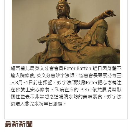
紐西蘭北島英文分會會員Peter Batten 近日因身體不
適入院修養, 英文分會妙宇法師、協會會長蔡素芬等三
人8月31日前往探望。妙宇法師鼓勵Peter把心念轉注
在佛號上安心修養。臥病在床的 Peter依然展現幽默
個性並表示非常想念道場滴水坊的美味素食。妙宇法
師贈大悲咒水祝早日康復。
最新新聞