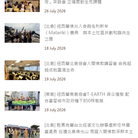
存」茶話會 正確面對生死課題
26 July 2026
[北島] 紐西蘭佛光人參與毛利新年
（Matariki）慶典 與本土社區共劃和諧共生
之槳
18 July 2026
[北島] 紐西蘭北島協會人間佛教講習會 自我超
越成就圓滿生命
19 July 2026
[南島] 紐西蘭南島協會T-EARTH 森众植樹 配
合基督城市政府種下850株樹苗
19 July 2026
[北島] 駐奧克蘭台北經濟文化辦事處新任林晨
富處長 巡禮北島佛光山 見證人間佛教深耕本土