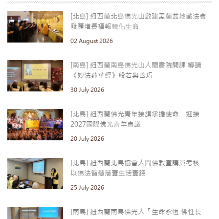
[北島] 紐西蘭北島佛光山啟建盂蘭盆地藏法會
發願增長福報轉化生命
02 August 2026
[南島] 紐西蘭南島佛光山人間書院開課 導讀
《妙法蓮華經》般若與善巧
30 July 2026
[北島] 紐西蘭佛光青年接旗承擔使命 迎接
2027國際佛光青年會議
20 July 2026
[北島] 紐西蘭北島協會人間佛教宣講員考核
以佛法智慧落實生活實踐
25 July 2026
[南島] 紐西蘭南島佛光人「生命永恆 佛性長