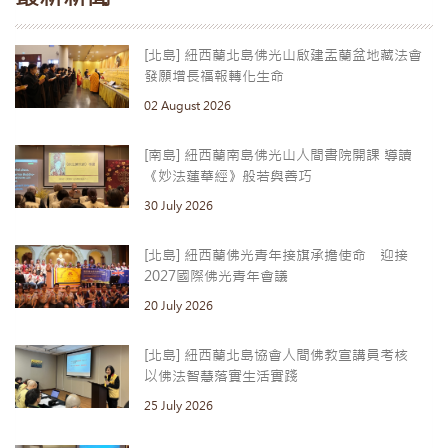
[北島] 紐西蘭北島佛光山啟建盂蘭盆地藏法會
發願增長福報轉化生命
02 August 2026
[南島] 紐西蘭南島佛光山人間書院開課 導讀
《妙法蓮華經》般若與善巧
30 July 2026
[北島] 紐西蘭佛光青年接旗承擔使命 迎接
2027國際佛光青年會議
20 July 2026
[北島] 紐西蘭北島協會人間佛教宣講員考核
以佛法智慧落實生活實踐
25 July 2026