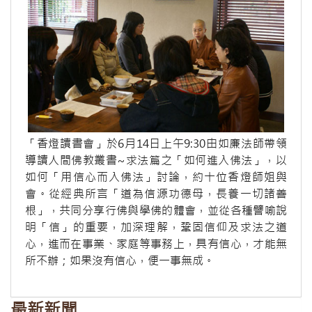
「香燈讀書會」於6月14日上午9:30由如廉法師帶領
導讀人間佛教叢書~求法篇之「如何進入佛法」，以
如何「用信心而入佛法」討論，約十位香燈師姐與
會。從經典所言「道為信源功德母，長養一切諸善
根」，共同分享行佛與學佛的體會，並從各種譬喻說
明「信」的重要，加深理解，鞏固信仰及求法之道
心，進而在事業、家庭等事務上，具有信心，才能無
所不辦；如果沒有信心，便一事無成。
最新新聞