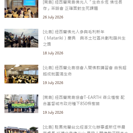
[南島] 紐西蘭南島佛光人「生命永恆 佛性長
存」茶話會 正確面對生死課題
26 July 2026
[北島] 紐西蘭佛光人參與毛利新年
（Matariki）慶典 與本土社區共劃和諧共生
之槳
18 July 2026
[北島] 紐西蘭北島協會人間佛教講習會 自我超
越成就圓滿生命
19 July 2026
[南島] 紐西蘭南島協會T-EARTH 森众植樹 配
合基督城市政府種下850株樹苗
19 July 2026
[北島] 駐奧克蘭台北經濟文化辦事處新任林晨