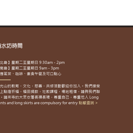
滴水坊時間
北島】星期二至星期日 9:30am - 2pm
南島】星期二至星期日 9am - 3pm
應茗茶、咖啡、素食午餐及可口點心
光山的教育，文化，慈善，共修活動歡迎你加入。我們接受
上點燈祈福，福田捐款，社教課程，場地租借，請與我們聯
。請來寺的大眾衣著長褲長裙，尊重自己，尊重他人 Long
nts and long skirts are compulsory for entry
點擊查詢 >