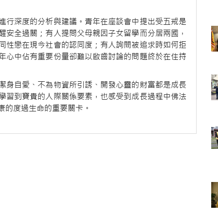
進行深度的分析與建議。青年在座談會中提出受五戒是
醒安全過關；有人提問父母親因子女留學而分居兩國，
同性戀在現今社會的認同度；有人詢問被追求時如何拒
年心中佔有重要份量卻難以啟齒討論的問題終於在住持
潔身自愛、不為物資所引誘、開發心靈的財富都是成長
學習到寶貴的人際關係要素，也感受到成長過程中佛法
康的度過生命的重要關卡。