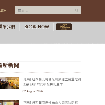
LISH
聯系我們
BOOK NOW
最新新聞
[北島] 紐西蘭北島佛光山啟建盂蘭盆地藏
法會 發願增長福報轉化生命
02 August 2026
[南島] 紐西蘭南島佛光山人間書院開課