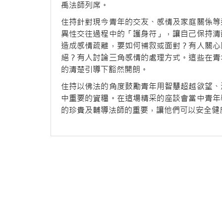
禹法師列席。
住持針對現今青年的交友、感情及家庭關係等
異性交往過程中的「護身符」，讓自己保持清
造成感情疏離，要如何補救或面對？有人關心
絕？有人討論三角感情的處理方式。這些在青
的清楚引導下豁然開朗。
住持以佛法的角度鼓勵青年用智慧超越欲望、
中重要的資糧。在這場精采的座談會當中青年
的珍貴及輔導法師的重要，讓他們可以安全健