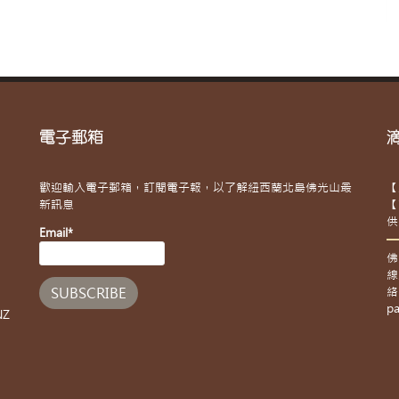
電子郵箱
歡迎輸入電子郵箱，訂閱電子報，以了解紐西蘭北島佛光山最
【
新訊息
【
供
Email*
佛
線
絡
pa
NZ