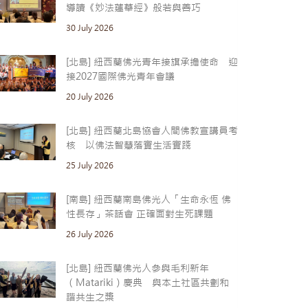
導讀《妙法蓮華經》般若與善巧
30 July 2026
[北島] 紐西蘭佛光青年接旗承擔使命 迎
接2027國際佛光青年會議
20 July 2026
[北島] 紐西蘭北島協會人間佛教宣講員考
核 以佛法智慧落實生活實踐
25 July 2026
[南島] 紐西蘭南島佛光人「生命永恆 佛
性長存」茶話會 正確面對生死課題
26 July 2026
[北島] 紐西蘭佛光人參與毛利新年
（Matariki）慶典 與本土社區共劃和
諧共生之槳