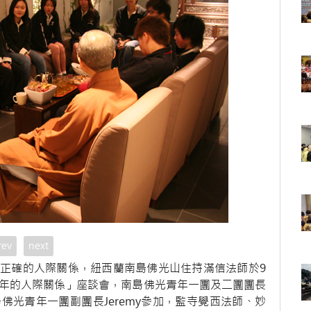
rev
next
正確的人際關係，紐西蘭南島佛光山住持滿信法師於9
青年的人際關係」座談會，南島佛光青年一團及二團團長
光青年一團副團長Jeremy參加，監寺覺西法師、妙