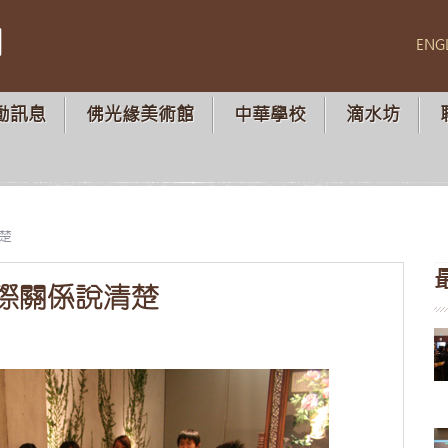
山
ENG
動訊息
佛光緣美術館
中華學校
滴水坊
楚
際關係說清楚