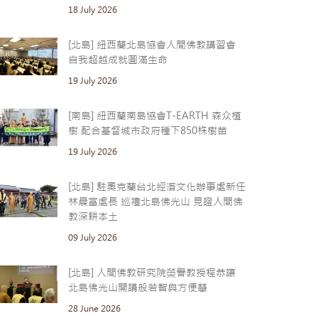
18 July 2026
[北島] 紐西蘭北島協會人間佛教講習會
自我超越成就圓滿生命
19 July 2026
[南島] 紐西蘭南島協會T-EARTH 森众植
樹 配合基督城市政府種下850株樹苗
19 July 2026
[北島] 駐奧克蘭台北經濟文化辦事處新任
林晨富處長 巡禮北島佛光山 見證人間佛
教深耕本土
09 July 2026
[北島] 人間佛教研究院榮譽教授程恭讓
北島佛光山開講般若智與方便慧
28 June 2026