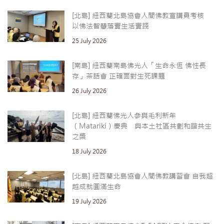
[北島] 紐西蘭北島協會人間佛教宣講員考核
以佛法智慧落實生活實踐
25 July 2026
[南島] 紐西蘭南島佛光人「生命永恆 佛性長
存」茶話會 正確面對生死課題
26 July 2026
[北島] 紐西蘭佛光人參與毛利新年
（Matariki）慶典 與本土社區共劃和諧共生
之槳
18 July 2026
[北島] 紐西蘭北島協會人間佛教講習會 自我超
越成就圓滿生命
19 July 2026