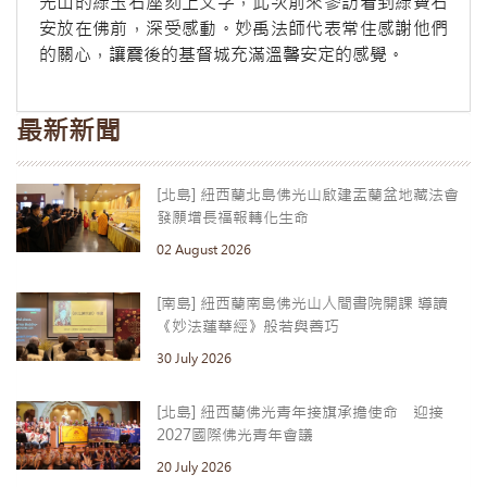
光山的綠玉石座刻上文字，此次前來參訪看到綠寶石
安放在佛前，深受感動。妙禹法師代表常住感謝他們
的關心，讓震後的基督城充滿溫馨安定的感覺。
最新新聞
[北島] 紐西蘭北島佛光山啟建盂蘭盆地藏法會
發願增長福報轉化生命
02 August 2026
[南島] 紐西蘭南島佛光山人間書院開課 導讀
《妙法蓮華經》般若與善巧
30 July 2026
[北島] 紐西蘭佛光青年接旗承擔使命 迎接
2027國際佛光青年會議
20 July 2026