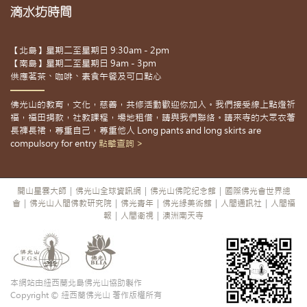
滴水坊時間
【北島】星期二至星期日 9:30am - 2pm
【南島】星期二至星期日 9am - 3pm
供應茗茶、咖啡、素食午餐及可口點心
佛光山的教育，文化，慈善，共修活動歡迎你加入。我們接受線上點燈祈
福，福田捐款，社教課程，場地租借，請與我們聯絡。請來寺的大眾衣著
長褲長裙，尊重自己，尊重他人 Long pants and long skirts are
compulsory for entry
點擊查詢 >
開山星雲大師
|
佛光山全球資訊網
|
佛光山佛陀紀念館
|
國際佛光會世界總
會
|
佛光山人間佛教研究院
|
佛光青年
|
佛光緣美術館
|
人間通訊社
|
人間福
報
|
人間衛視
|
澳洲南天寺
本網站由紐西蘭北島佛光山協助製作
Copyright © 紐西蘭佛光山 著作版權所有