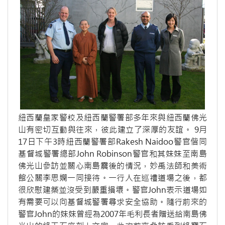
紐西蘭皇家警校及紐西蘭警署部多年來與紐西蘭佛光
山有密切互動與往來，彼此建立了深厚的友誼。 9月
17日下午3時紐西蘭警署部Rakesh Naidoo警官偕同
基督城警署總部John Robinson警官和其妹妹至南島
佛光山參訪並關心南島震後的情況，妙禹法師和美術
館公關李思嫻一同接待。一行人在巡禮道場之後，都
很欣慰建築並沒受到嚴重損壞。警官John表示道場如
有需要可以向基督城警署尋求安全協助。隨行前來的
警官John的妹妹曾經為2007年毛利長者贈送給南島佛