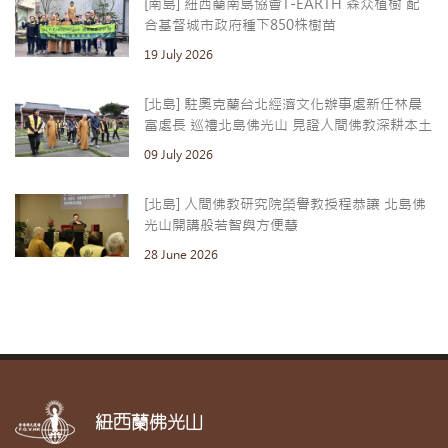
[南島] 紐西蘭南島協會T-EARTH 森众植樹 配
合基督城市政府種下850株樹苗
19 July 2026
[北島] 駐奧克蘭台北經濟文化辦事處新任林晨
富處長 巡禮北島佛光山 見證人間佛教深耕本土
09 July 2026
[北島] 人間佛教研究院榮譽教授程恭讓 北島佛
光山開講般若智與方便慧
28 June 2026
紐西蘭佛光山