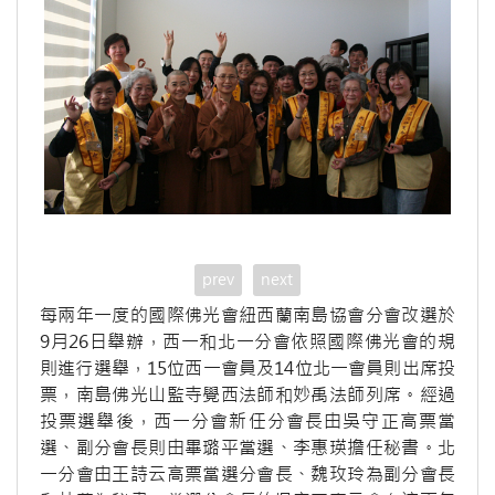
prev
next
每兩年一度的國際佛光會紐西蘭南島協會分會改選於
9月26日舉辦，西一和北一分會依照國際佛光會的規
則進行選舉，15位西一會員及14位北一會員則出席投
票，南島佛光山監寺覺西法師和妙禹法師列席。經過
投票選舉後，西一分會新任分會長由吳守正高票當
選、副分會長則由畢璐平當選、李惠瑛擔任秘書。北
一分會由王詩云高票當選分會長、魏玫玲為副分會長