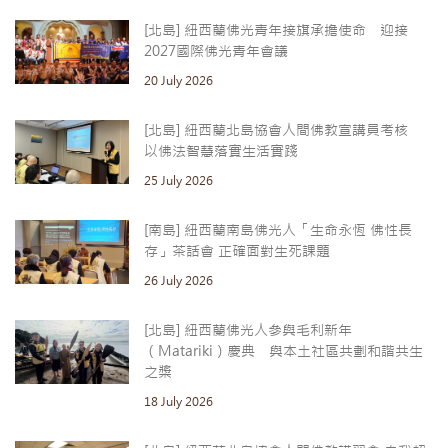
[北島] 紐西蘭佛光青年接旗承擔使命 迎接
2027國際佛光青年會議
20 July 2026
[北島] 紐西蘭北島協會人間佛教宣講員考核
以佛法智慧落實生活實踐
25 July 2026
[南島] 紐西蘭南島佛光人「生命永恆 佛性長
存」茶話會 正確面對生死課題
26 July 2026
[北島] 紐西蘭佛光人參與毛利新年
（Matariki）慶典 與本土社區共劃和諧共生
之槳
18 July 2026