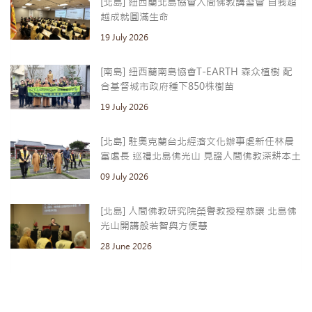
[北島] 紐西蘭北島協會人間佛教講習會 自我超
越成就圓滿生命
19 July 2026
[南島] 紐西蘭南島協會T-EARTH 森众植樹 配
合基督城市政府種下850株樹苗
19 July 2026
[北島] 駐奧克蘭台北經濟文化辦事處新任林晨
富處長 巡禮北島佛光山 見證人間佛教深耕本土
09 July 2026
[北島] 人間佛教研究院榮譽教授程恭讓 北島佛
光山開講般若智與方便慧
28 June 2026