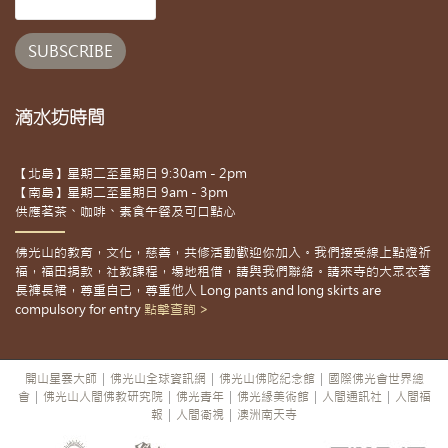
滴水坊時間
【北島】星期二至星期日 9:30am - 2pm
【南島】星期二至星期日 9am - 3pm
供應茗茶、咖啡、素食午餐及可口點心
佛光山的教育，文化，慈善，共修活動歡迎你加入。我們接受線上點燈祈
福，福田捐款，社教課程，場地租借，請與我們聯絡。請來寺的大眾衣著
長褲長裙，尊重自己，尊重他人 Long pants and long skirts are
compulsory for entry
點擊查詢 >
開山星雲大師
|
佛光山全球資訊網
|
佛光山佛陀紀念館
|
國際佛光會世界總
會
|
佛光山人間佛教研究院
|
佛光青年
|
佛光緣美術館
|
人間通訊社
|
人間福
報
|
人間衛視
|
澳洲南天寺