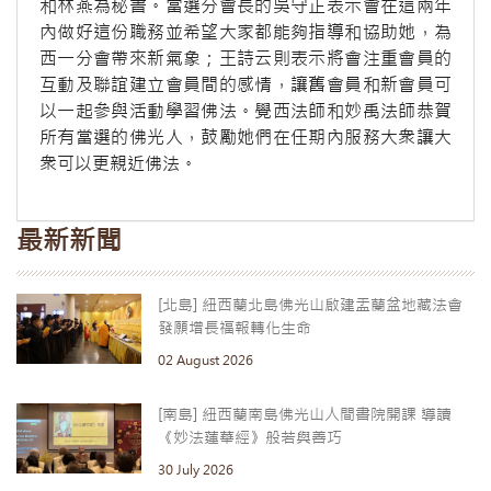
和林燕為秘書。當選分會長的吳守正表示會在這兩年
內做好這份職務並希望大家都能夠指導和協助她，為
西一分會帶來新氣象；王詩云則表示將會注重會員的
互動及聯誼建立會員間的感情，讓舊會員和新會員可
以一起參與活動學習佛法。覺西法師和妙禹法師恭賀
所有當選的佛光人，鼓勵她們在任期內服務大衆讓大
衆可以更親近佛法。
最新新聞
[北島] 紐西蘭北島佛光山啟建盂蘭盆地藏法會
發願增長福報轉化生命
02 August 2026
[南島] 紐西蘭南島佛光山人間書院開課 導讀
《妙法蓮華經》般若與善巧
30 July 2026