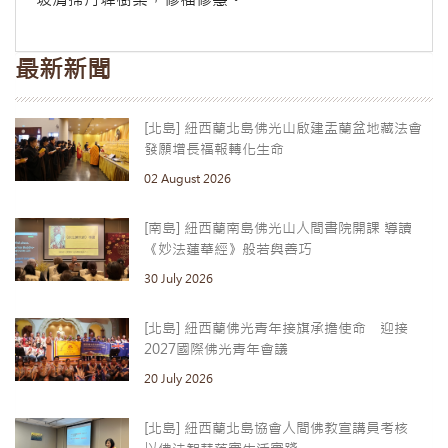
最新新聞
[北島] 紐西蘭北島佛光山啟建盂蘭盆地藏法會
發願增長福報轉化生命
02 August 2026
[南島] 紐西蘭南島佛光山人間書院開課 導讀
《妙法蓮華經》般若與善巧
30 July 2026
[北島] 紐西蘭佛光青年接旗承擔使命 迎接
2027國際佛光青年會議
20 July 2026
[北島] 紐西蘭北島協會人間佛教宣講員考核