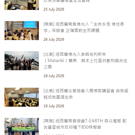
以佛法智慧落實生活實踐
25 July 2026
[南島] 紐西蘭南島佛光人「生命永恆 佛性長
存」茶話會 正確面對生死課題
26 July 2026
[北島] 紐西蘭佛光人參與毛利新年
（Matariki）慶典 與本土社區共劃和諧共生
之槳
18 July 2026
[北島] 紐西蘭北島協會人間佛教講習會 自我超
越成就圓滿生命
19 July 2026
[南島] 紐西蘭南島協會T-EARTH 森众植樹 配
合基督城市政府種下850株樹苗