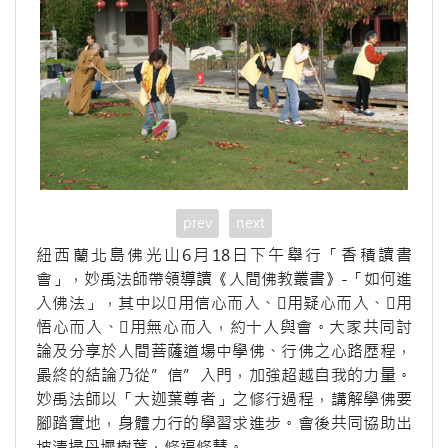
prev
next
紐西蘭北島佛光山6月18日下午舉行「香積讀書
會」，妙禹法師帶領導讀《人間佛教叢書》-「如何進
入佛法」，其中以用信心而入、用疑心而入、用
悟心而入、用無心而入，約十人與會。大家共同討
論及分享於人間菩薩道場中學佛、行佛之心路歷程，
最終的結論乃從”信”入門，加強超越自我的力量。
妙禹法師以「大迦葉尊者」之修行過程，講解學佛要
腳踏實地，身體力行的學習求進步。會後共同協助出
坡清掃丹墀樹葉，修福修慧。