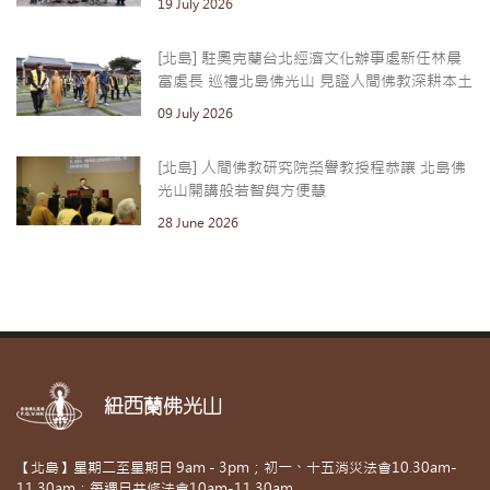
19 July 2026
[北島] 駐奧克蘭台北經濟文化辦事處新任林晨
富處長 巡禮北島佛光山 見證人間佛教深耕本土
09 July 2026
[北島] 人間佛教研究院榮譽教授程恭讓 北島佛
光山開講般若智與方便慧
28 June 2026
紐西蘭佛光山
【北島】星期二至星期日 9am - 3pm；初一、十五消災法會10.30am-
11.30am；每週日共修法會10am-11.30am