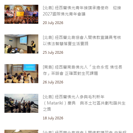
[北島] 紐西蘭佛光青年接旗承擔使命 迎接
2027國際佛光青年會議
20 July 2026
[北島] 紐西蘭北島協會人間佛教宣講員考核
以佛法智慧落實生活實踐
25 July 2026
[南島] 紐西蘭南島佛光人「生命永恆 佛性長
存」茶話會 正確面對生死課題
26 July 2026
[北島] 紐西蘭佛光人參與毛利新年
（Matariki）慶典 與本土社區共劃和諧共生
之槳
18 July 2026
[北島] 紐西蘭北島協會人間佛教講習會 自我超