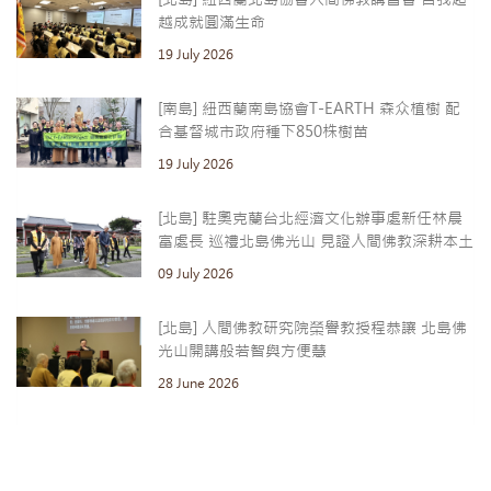
越成就圓滿生命
19 July 2026
[南島] 紐西蘭南島協會T-EARTH 森众植樹 配
合基督城市政府種下850株樹苗
19 July 2026
[北島] 駐奧克蘭台北經濟文化辦事處新任林晨
富處長 巡禮北島佛光山 見證人間佛教深耕本土
09 July 2026
[北島] 人間佛教研究院榮譽教授程恭讓 北島佛
光山開講般若智與方便慧
28 June 2026