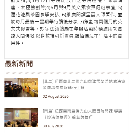
動安排;3)3月12日寺院開放日之寺院巡禮、佛學講
座、太極籌劃等;4)6月與9月英文素食烹飪班事宜; 5)
蓮花池與茶園参學安排; 6)推廣閱讀星雲大師著作, 並
於每月最後一星期舉行讀後分享; 7)策劃每兩個月的英
文共修會等。妙宇法師勉勵在舉辦活動時精進用功實
踐人間佛教,以身教接引新會員,體悟佛法在生活中的實
用性。
最新新聞
[北島] 紐西蘭北島佛光山啟建盂蘭盆地藏法會
發願增長福報轉化生命
02 August 2026
[南島] 紐西蘭南島佛光山人間書院開課 導讀
《妙法蓮華經》般若與善巧
30 July 2026