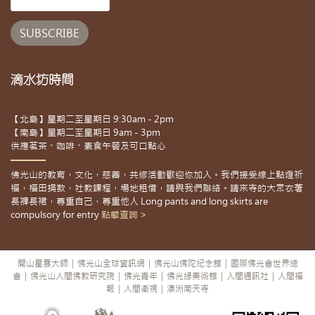
滴水坊時間
【北島】星期二至星期日 9:30am - 2pm
【南島】星期二至星期日 9am - 3pm
供應茗茶、咖啡、素食午餐及可口點心
佛光山的教育，文化，慈善，共修活動歡迎你加入。我們接受線上點燈祈
福，福田捐款，社教課程，場地租借，請與我們聯絡。請來寺的大眾衣著
長褲長裙，尊重自己，尊重他人 Long pants and long skirts are
compulsory for entry
點擊查詢 >
開山星雲大師
|
佛光山全球資訊網
|
佛光山佛陀紀念館
|
國際佛光會世界總
會
|
佛光山人間佛教研究院
|
佛光青年
|
佛光緣美術館
|
人間通訊社
|
人間福
報
|
人間衛視
|
澳洲南天寺