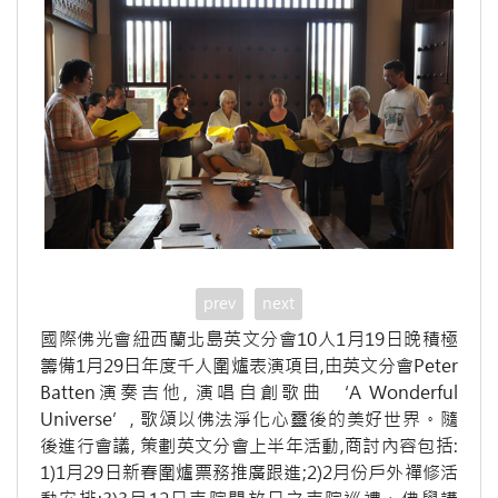
prev
next
國際佛光會紐西蘭北島英文分會10人1月19日晚積極
籌備1月29日年度千人圍爐表演項目,由英文分會Peter
Batten演奏吉他, 演唱自創歌曲 ‘A Wonderful
Universe’, 歌頌以佛法淨化心靈後的美好世界。隨
後進行會議, 策劃英文分會上半年活動,商討內容包括:
1)1月29日新春圍爐票務推廣跟進;2)2月份戶外禪修活