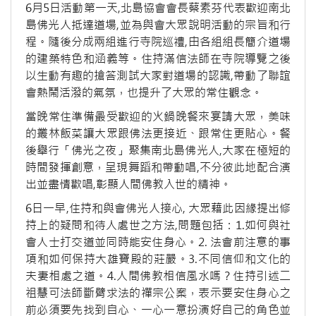
6月5日活動第一天,北島協會會長蔡素芬代表歡迎南北
島佛光人抵達道場,並為與會大眾說明活動的宗旨和行
程。隨後分成兩組進行寺院巡禮,由各組組長簡介道場
的建築特色和涵義等。住持滿信法師在寺院導覽之後
以生動有趣的搶答測試大家對道場的認識,帶動了聯誼
會熱鬧活潑的氣氛，也提升了大眾的常住觀念。
當晚常住準備最受歡迎的火鍋晚餐來宴請大眾，美味
的叢林飯菜讓大眾跟佛法更接近、跟常住更貼心。餐
後舉行「佛光之夜」聚集南北島佛光人,大家在極短的
時間發揮創意，呈現舞蹈和帶動唱,不分彼此地配合演
出並盡情歡唱,彰顯人間佛教入世的精神。
6日一早,住持和與會佛光人接心, 大眾藉此因緣提出修
持上的疑問和待人處世之方法,問題包括：1.如何與社
會人士打交道並同時能安住身心。2. 法會前注意的事
項和如何保持大雄寶殿的莊嚴。3.不同信仰和文化的
夫妻相處之道。4.人間佛教相信風水嗎？住持引述二
祖慧可法師斷臂求法的禪宗公案，表示要安住身心之
前必須要先找到自心、一心一意扮演好自己的角色並