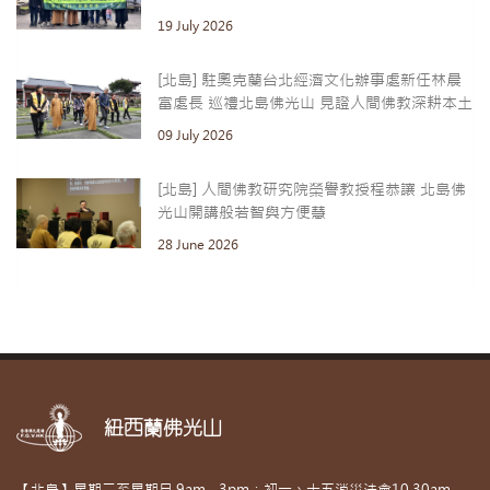
19 July 2026
[北島] 駐奧克蘭台北經濟文化辦事處新任林晨
富處長 巡禮北島佛光山 見證人間佛教深耕本土
09 July 2026
[北島] 人間佛教研究院榮譽教授程恭讓 北島佛
光山開講般若智與方便慧
28 June 2026
紐西蘭佛光山
【北島】星期二至星期日 9am - 3pm；初一、十五消災法會10.30am-