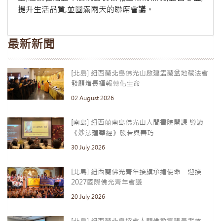
提升生活品質,並圓滿兩天的聯席會議。
最新新聞
[北島] 紐西蘭北島佛光山啟建盂蘭盆地藏法會
發願增長福報轉化生命
02 August 2026
[南島] 紐西蘭南島佛光山人間書院開課 導讀
《妙法蓮華經》般若與善巧
30 July 2026
[北島] 紐西蘭佛光青年接旗承擔使命 迎接
2027國際佛光青年會議
20 July 2026