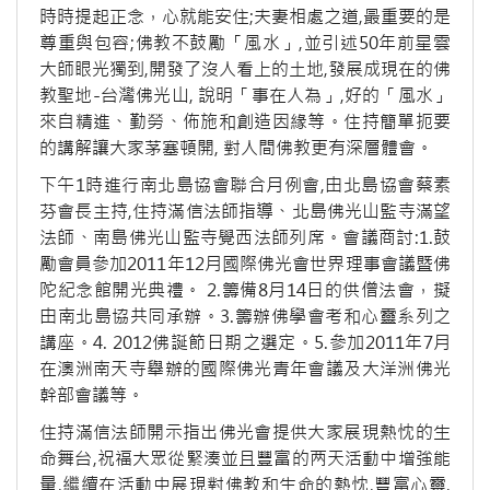
時時提起正念，心就能安住;夫妻相處之道,最重要的是
尊重與包容;佛教不鼓勵「風水」,並引述50年前星雲
大師眼光獨到,開發了沒人看上的土地,發展成現在的佛
教聖地-台灣佛光山, 說明「事在人為」,好的「風水」
來自精進、勤勞、佈施和創造因緣等。住持簡單扼要
的講解讓大家茅塞頓開, 對人間佛教更有深層體會。
下午1時進行南北島協會聯合月例會,由北島協會蔡素
芬會長主持,住持滿信法師指導、北島佛光山監寺滿望
法師、南島佛光山監寺覺西法師列席。會議商討:1.鼓
勵會員參加2011年12月國際佛光會世界理事會議暨佛
陀紀念館開光典禮。 2.籌備8月14日的供僧法會，擬
由南北島協共同承辦。3.籌辦佛學會考和心靈系列之
講座。4. 2012佛誕節日期之選定。5.參加2011年7月
在澳洲南天寺舉辦的國際佛光青年會議及大洋洲佛光
幹部會議等。
住持滿信法師開示指出佛光會提供大家展現熱忱的生
命舞台,祝福大眾從緊湊並且豐富的两天活動中增強能
量,繼續在活動中展現對佛教和生命的熱忱,豐富心靈,