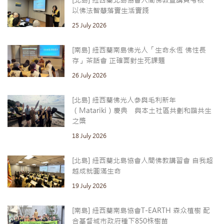
[北島] 紐西蘭北島協會人間佛教宣講員考核
以佛法智慧落實生活實踐
25 July 2026
[南島] 紐西蘭南島佛光人「生命永恆 佛性長
存」茶話會 正確面對生死課題
26 July 2026
[北島] 紐西蘭佛光人參與毛利新年
（Matariki）慶典 與本土社區共劃和諧共生
之槳
18 July 2026
[北島] 紐西蘭北島協會人間佛教講習會 自我超
越成就圓滿生命
19 July 2026
[南島] 紐西蘭南島協會T-EARTH 森众植樹 配
合基督城市政府種下850株樹苗