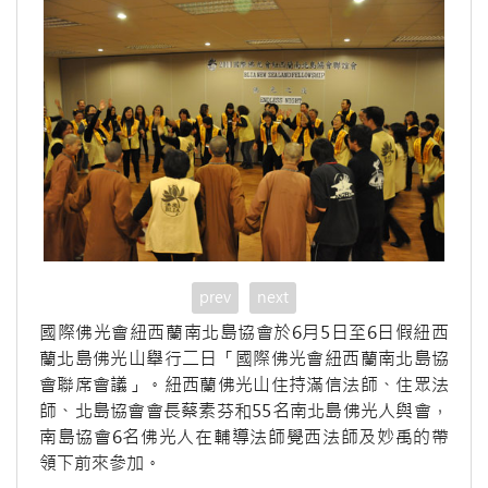
prev
next
國際佛光會紐西蘭南北島協會於6月5日至6日假紐西
蘭北島佛光山舉行二日「國際佛光會紐西蘭南北島協
會聯席會議」。紐西蘭佛光山住持滿信法師、住眾法
師、北島協會會長蔡素芬和55名南北島佛光人與會，
南島協會6名佛光人在輔導法師覺西法師及妙禹的帶
領下前來參加。