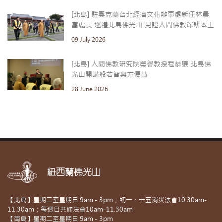
[北島] 駐奧克蘭台北經濟文化辦事處新任林晨
富處長 巡禮北島佛光山 見證人間佛教深耕本土
09 July 2026
[北島] 人間佛教研究院榮譽教授程恭讓 北島佛
光山開講般若智與方便慧
28 June 2026
紐西蘭佛光山
【北島】星期二至星期日 9am - 3pm；初一、十五消災法會10.30am-
11.30am；每週日共修法會10am-11.30am
【南島】星期二至星期日 9am - 3pm