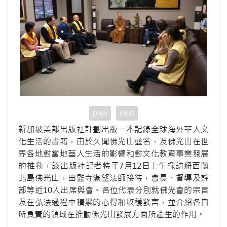
prev
next
新加坡美都出版社計劃出版一本記錄全球海外華人文
化生活的書籍，由於久聞佛光山盛名，及佛光山在世
界各地對當地華人生活的影響和對文化教育事業發展
的推動，該出版社記者特于7月12日上午採訪紐西蘭
北島佛光山，由監寺滿望法師接待，會長、督導及幹
部等近10人出席與會。各位代表分別就佛光會的宗旨
及在弘法過程中積累的心得和收穫發言，並介紹各自
所負責的領域在推動佛光山發展方面所產生的作用。