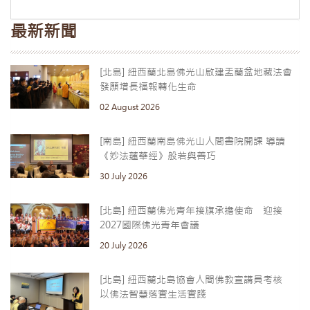
最新新聞
[北島] 紐西蘭北島佛光山啟建盂蘭盆地藏法會
發願增長福報轉化生命
02 August 2026
[南島] 紐西蘭南島佛光山人間書院開課 導讀
《妙法蓮華經》般若與善巧
30 July 2026
[北島] 紐西蘭佛光青年接旗承擔使命 迎接
2027國際佛光青年會議
20 July 2026
[北島] 紐西蘭北島協會人間佛教宣講員考核
以佛法智慧落實生活實踐