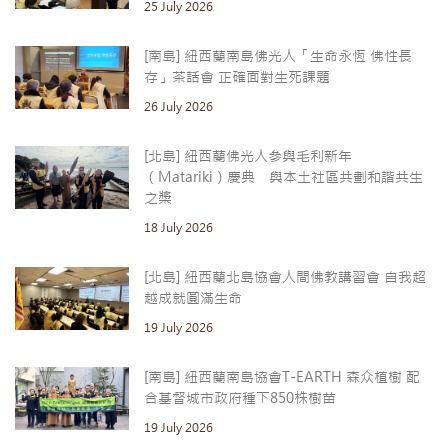
25 July 2026
[南島] 紐西蘭南島佛光人「生命永恆 佛性長
存」茶話會 正確面對生死課題
26 July 2026
[北島] 紐西蘭佛光人參與毛利新年
（Matariki）慶典 與本土社區共劃和諧共生
之槳
18 July 2026
[北島] 紐西蘭北島協會人間佛教講習會 自我超
越成就圓滿生命
19 July 2026
[南島] 紐西蘭南島協會T-EARTH 森众植樹 配
合基督城市政府種下850株樹苗
19 July 2026