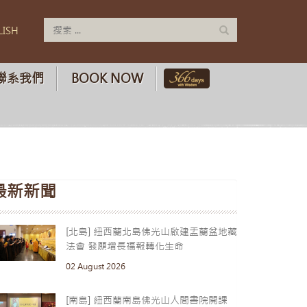
LISH
聯系我們
BOOK NOW
最新新聞
[北島] 紐西蘭北島佛光山啟建盂蘭盆地藏
法會 發願增長福報轉化生命
02 August 2026
[南島] 紐西蘭南島佛光山人間書院開課