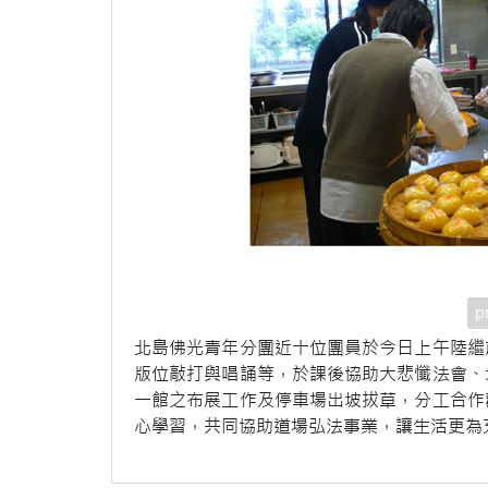
p
北島佛光青年分團近十位團員於今日上午陸繼
版位敲打與唱誦等，於課後協助大悲懺法會、
一館之布展工作及停車場出坡拔草，分工合作
心學習，共同協助道場弘法事業，讓生活更為