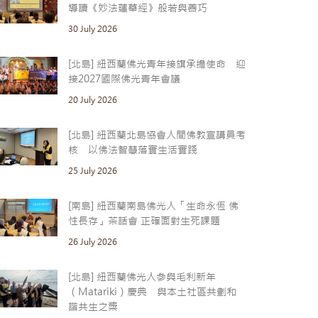
導讀《妙法蓮華經》般若與善巧
30 July 2026
[北島] 紐西蘭佛光青年接旗承擔使命 迎
接2027國際佛光青年會議
20 July 2026
[北島] 紐西蘭北島協會人間佛教宣講員考
核 以佛法智慧落實生活實踐
25 July 2026
[南島] 紐西蘭南島佛光人「生命永恆 佛
性長存」茶話會 正確面對生死課題
26 July 2026
[北島] 紐西蘭佛光人參與毛利新年
（Matariki）慶典 與本土社區共劃和
諧共生之槳