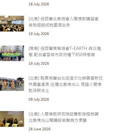
18 July 2026
[北島] 紐西蘭北島協會人間佛教講習會
自我超越成就圓滿生命
19 July 2026
[南島] 紐西蘭南島協會T-EARTH 森众植
樹 配合基督城市政府種下850株樹苗
19 July 2026
[北島] 駐奧克蘭台北經濟文化辦事處新任
林晨富處長 巡禮北島佛光山 見證人間佛
教深耕本土
09 July 2026
[北島] 人間佛教研究院榮譽教授程恭讓
北島佛光山開講般若智與方便慧
28 June 2026