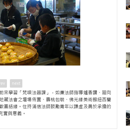
rev
next
前來學習「梵唄法器課」，如廉法師指導爐香讚、廻向
地藏法會之壇場佈置、壽桃包裝、佛光緣美術館紐西蘭
歡喜結緣。住持滿信法師鼓勵青年以謙虛及勇於承擔的
充實與意義。