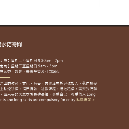
滴水坊時間
北島】星期二至星期日 9:30am - 2pm
南島】星期二至星期日 9am - 3pm
應茗茶、咖啡、素食午餐及可口點心
光山的教育，文化，慈善，共修活動歡迎你加入。我們接受
上點燈祈福，福田捐款，社教課程，場地租借，請與我們聯
。請來寺的大眾衣著長褲長裙，尊重自己，尊重他人 Long
nts and long skirts are compulsory for entry
點擊查詢 >