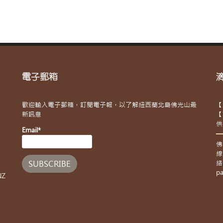
電子郵箱
歡迎輸入電子郵箱，訂閱電子報，以了解紐西蘭北島佛光山最
【
新訊息
【
供
Email*
佛
線
絡
pa
NZ