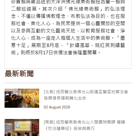
珍貴館典藏品送到大洋洲佛光緣美術館紐西蘭一館與
二館巡迴展。其次介紹「佛光緣美術館」的弘法理
念，不僅以傳播佛教理念、布教弘法為目的，也在服
務社會、美化人心，為民眾提供一個心靈開放的空間
以及參與互動的文化藝術天地，以教育服務社會、淨
化人心，成為一座走入每個人生活中的美術館。「墨
意十足」展期至8月底，「針繡風華－姚紅英刺繡藝
術」則將於8月17日供僧法會後隆重開幕。
最新新聞
[北島] 紐西蘭北島佛光山啟建盂蘭盆地藏法會
發願增長福報轉化生命
02 August 2026
[南島] 紐西蘭南島佛光山人間書院開課 導讀
《妙法蓮華經》般若與善巧