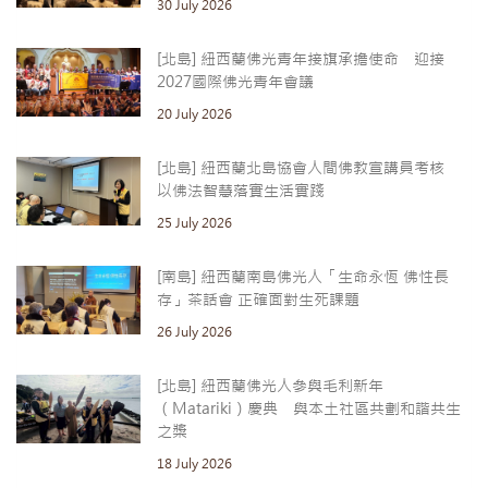
30 July 2026
[北島] 紐西蘭佛光青年接旗承擔使命 迎接
2027國際佛光青年會議
20 July 2026
[北島] 紐西蘭北島協會人間佛教宣講員考核
以佛法智慧落實生活實踐
25 July 2026
[南島] 紐西蘭南島佛光人「生命永恆 佛性長
存」茶話會 正確面對生死課題
26 July 2026
[北島] 紐西蘭佛光人參與毛利新年
（Matariki）慶典 與本土社區共劃和諧共生
之槳
18 July 2026