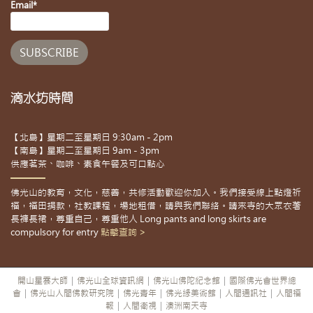
Email*
滴水坊時間
【北島】星期二至星期日 9:30am - 2pm
【南島】星期二至星期日 9am - 3pm
供應茗茶、咖啡、素食午餐及可口點心
佛光山的教育，文化，慈善，共修活動歡迎你加入。我們接受線上點燈祈
福，福田捐款，社教課程，場地租借，請與我們聯絡。請來寺的大眾衣著
長褲長裙，尊重自己，尊重他人 Long pants and long skirts are
compulsory for entry
點擊查詢 >
開山星雲大師
|
佛光山全球資訊網
|
佛光山佛陀紀念館
|
國際佛光會世界總
會
|
佛光山人間佛教研究院
|
佛光青年
|
佛光緣美術館
|
人間通訊社
|
人間福
報
|
人間衛視
|
澳洲南天寺