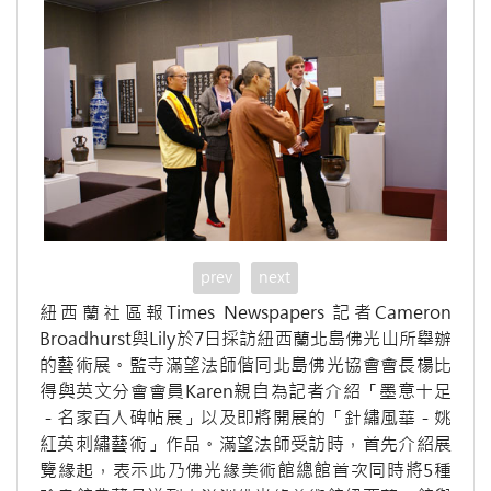
prev
next
紐西蘭社區報Times Newspapers 記者Cameron
Broadhurst與Lily於7日採訪紐西蘭北島佛光山所舉辦
的藝術展。監寺滿望法師偕同北島佛光協會會長楊比
得與英文分會會員Karen親自為記者介紹「墨意十足
－名家百人碑帖展」以及即將開展的「針繡風華－姚
紅英刺繡藝術」作品。滿望法師受訪時，首先介紹展
覽緣起，表示此乃佛光緣美術館總館首次同時將5種