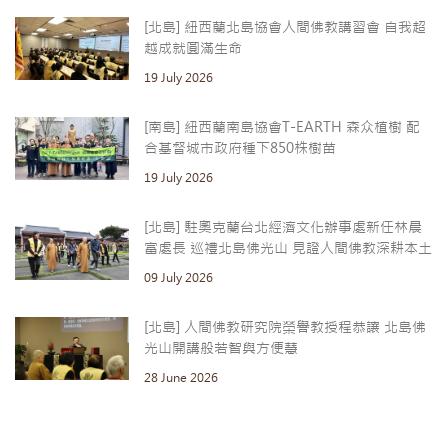
[北島] 紐西蘭北島協會人間佛教講習會 自我超
越成就圓滿生命
19 July 2026
[南島] 紐西蘭南島協會T-EARTH 森众植樹 配
合基督城市政府種下850株樹苗
19 July 2026
[北島] 駐奧克蘭台北經濟文化辦事處新任林晨
富處長 巡禮北島佛光山 見證人間佛教深耕本土
09 July 2026
[北島] 人間佛教研究院榮譽教授程恭讓 北島佛
光山開講般若智與方便慧
28 June 2026