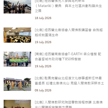
[北島] 紐西蘭佛光人參與毛利新年
（Matariki）慶典 與本土社區共劃和諧共生
之槳
18 July 2026
[北島] 紐西蘭北島協會人間佛教講習會 自我超
越成就圓滿生命
19 July 2026
[南島] 紐西蘭南島協會T-EARTH 森众植樹 配
合基督城市政府種下850株樹苗
19 July 2026
[北島] 駐奧克蘭台北經濟文化辦事處新任林晨
富處長 巡禮北島佛光山 見證人間佛教深耕本土
09 July 2026
[北島] 人間佛教研究院榮譽教授程恭讓 北島佛
光山開講般若智與方便慧