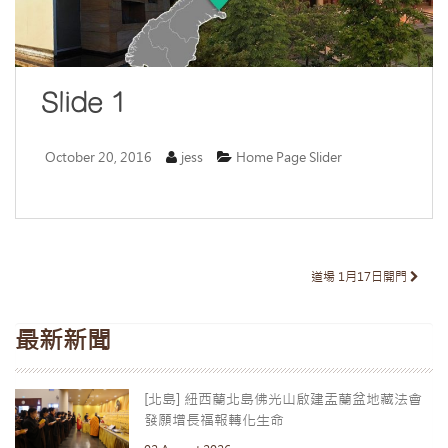
Slide 1
October 20, 2016
jess
Home Page Slider
Post
道場 1月17日開門
navigation
最新新聞
[北島] 紐西蘭北島佛光山啟建盂蘭盆地藏法會
發願增長福報轉化生命