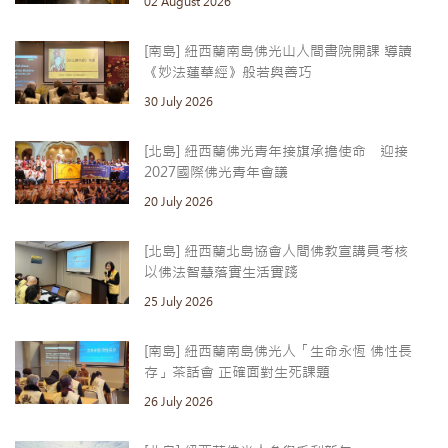
02 August 2026
[南島] 紐西蘭南島佛光山人間書院開課 導讀
《妙法蓮華經》般若與善巧
30 July 2026
[北島] 紐西蘭佛光青年接旗承擔使命 迎接
2027國際佛光青年會議
20 July 2026
[北島] 紐西蘭北島協會人間佛教宣講員考核
以佛法智慧落實生活實踐
25 July 2026
[南島] 紐西蘭南島佛光人「生命永恆 佛性長
存」茶話會 正確面對生死課題
26 July 2026