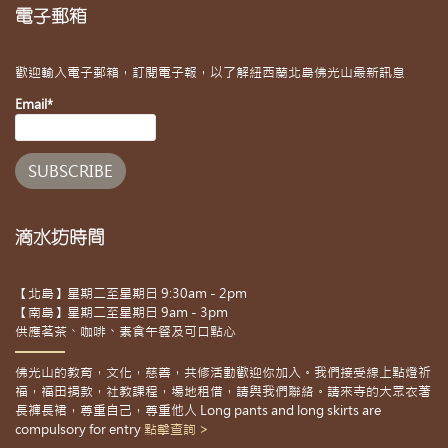
電子郵箱
歡迎輸入電子郵箱，訂閱電子報，以了解紐西蘭北島佛光山最新訊息
Email*
滴水坊時間
【北島】星期二至星期日 9:30am - 2pm
【南島】星期二至星期日 9am - 3pm
供應茗茶、咖啡、素食午餐及可口點心
佛光山的教育，文化，慈善，共修活動歡迎你加入。我們接受線上點燈祈
福，福田捐款，社教課程，場地租借，請與我們聯絡。請來寺的大眾衣著
長褲長裙，尊重自己，尊重他人 Long pants and long skirts are
compulsory for entry
點擊查詢 >