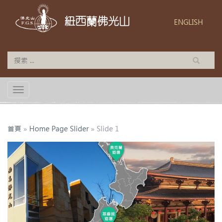
紐西蘭佛光山
ENGLISH
TOGGLE NAVIGATION
首頁
»
Home Page Slider
»
Slide 1