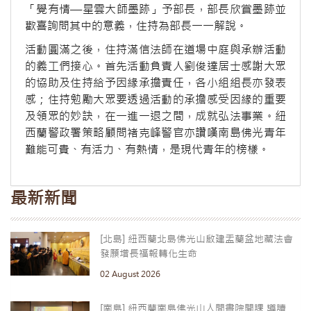
「覺有情—星雲大師墨跡」予部長，部長欣賞墨跡並
歡喜詢問其中的意義，住持為部長一一解說。
活動圓滿之後，住持滿信法師在道場中庭與承辦活動
的義工們接心。首先活動負責人劉俊達居士感謝大眾
的協助及住持給予因緣承擔責任，各小組組長亦發表
感；住持勉勵大眾要透過活動的承擔感受因緣的重要
及領眾的妙訣，在一進一退之間，成就弘法事業。紐
西蘭警政署策略顧問褚克峰警官亦讚嘆南島佛光青年
難能可貴、有活力、有熱情，是現代青年的榜樣。
最新新聞
[北島] 紐西蘭北島佛光山啟建盂蘭盆地藏法會
發願增長福報轉化生命
02 August 2026
[南島] 紐西蘭南島佛光山人間書院開課 導讀