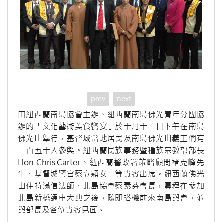
prev
next
由紐西蘭南島協會主辦、紐西蘭南島佛光青年分團協
辦的「文化藝術美食饗宴」於十月十一日下午在南島
佛光山舉行，基督城當地居民及南島佛光山義工們有
二百五十人參與。紐西蘭民族事務暨種族宗教部部長
Hon Chris Carter、紐西蘭警政署策略顧問褚克峰先
生、基督城警官蔡立穎女士等貴賓出席。紐西蘭佛光
山住持滿信法師、北島協會蔡素芬會長，專程在參加
北島新橋通車大典之後，隨即搭機前來南島與會，並
與部長及各位貴賓見面。