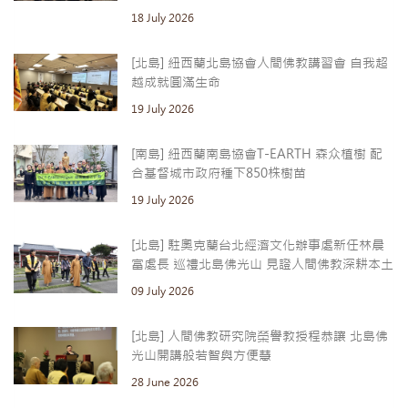
18 July 2026
[北島] 紐西蘭北島協會人間佛教講習會 自我超
越成就圓滿生命
19 July 2026
[南島] 紐西蘭南島協會T-EARTH 森众植樹 配
合基督城市政府種下850株樹苗
19 July 2026
[北島] 駐奧克蘭台北經濟文化辦事處新任林晨
富處長 巡禮北島佛光山 見證人間佛教深耕本土
09 July 2026
[北島] 人間佛教研究院榮譽教授程恭讓 北島佛
光山開講般若智與方便慧
28 June 2026