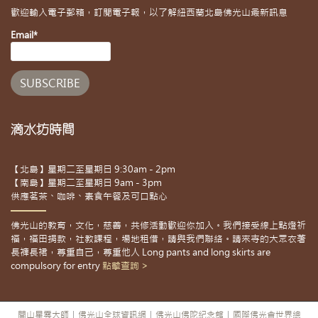
歡迎輸入電子郵箱，訂閱電子報，以了解紐西蘭北島佛光山最新訊息
Email*
滴水坊時間
【北島】星期二至星期日 9:30am - 2pm
【南島】星期二至星期日 9am - 3pm
供應茗茶、咖啡、素食午餐及可口點心
佛光山的教育，文化，慈善，共修活動歡迎你加入。我們接受線上點燈祈
福，福田捐款，社教課程，場地租借，請與我們聯絡。請來寺的大眾衣著
長褲長裙，尊重自己，尊重他人 Long pants and long skirts are
compulsory for entry
點擊查詢 >
開山星雲大師
|
佛光山全球資訊網
|
佛光山佛陀紀念館
|
國際佛光會世界總