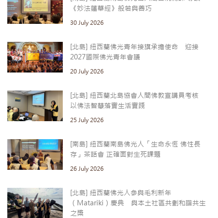
《妙法蓮華經》般若與善巧
30 July 2026
[北島] 紐西蘭佛光青年接旗承擔使命 迎接
2027國際佛光青年會議
20 July 2026
[北島] 紐西蘭北島協會人間佛教宣講員考核
以佛法智慧落實生活實踐
25 July 2026
[南島] 紐西蘭南島佛光人「生命永恆 佛性長
存」茶話會 正確面對生死課題
26 July 2026
[北島] 紐西蘭佛光人參與毛利新年
（Matariki）慶典 與本土社區共劃和諧共生
之槳