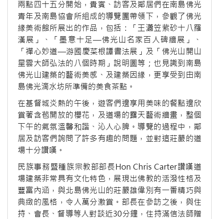
兩點四十五分開始，貴賓、訪客及鄰居們在南島佛光
青年及南島協會所組成的導覽團帶領下，參觀了佛光
緣美術館所展出的作品，包括：「王瀟笠紫砂十八羅
漢展」、「墨意十足—佛光山名家百人碑牆展」、
「禪心妙道—游國慶菜根譚書法展」及「佛光山開山
星雲大師弘法的八個時期」說明圖等；也見識到南島
佛光山建築的藝術美感、及建築因緣，更享受到由南
島佛光滴水坊所準備的美食茶點。
在基督城炎熱的午後，遊客們邊享用美味的餐點邊欣
賞著含苞開放的櫻花，及道場的露天藝術牆畫，整個
下午的氣氛溫馨和諧、沁人心脾。導覽的過程中，鄰
居及訪客們詢問了許多有趣的問題，並對這莊嚴的道
場十分讚嘆。
民族事務暨種族宗教部部長Hon Chris Carter讚嘆道
場建築非常具有文化特色，展現出佛教的活潑性格及
豐富內涵，與北島佛光山的莊嚴雄偉別有一番精巧與
典緻的風格，令人萬分激賞。部長在參訪之後，與住
持、會長、督導等人對談近30分鐘，住持滿信法師贈