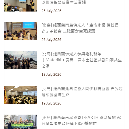
以佛法智慧落實生活實踐
25 July 2026
[南島] 紐西蘭南島佛光人「生命永恆 佛性長
存」茶話會 正確面對生死課題
26 July 2026
[北島] 紐西蘭佛光人參與毛利新年
（Matariki）慶典 與本土社區共劃和諧共生
之槳
18 July 2026
[北島] 紐西蘭北島協會人間佛教講習會 自我超
越成就圓滿生命
19 July 2026
[南島] 紐西蘭南島協會T-EARTH 森众植樹 配
合基督城市政府種下850株樹苗