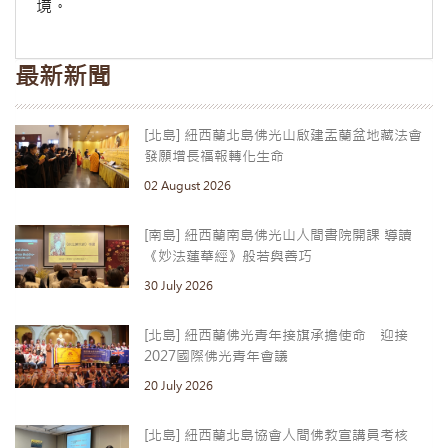
境。
最新新聞
[北島] 紐西蘭北島佛光山啟建盂蘭盆地藏法會
發願增長福報轉化生命
02 August 2026
[南島] 紐西蘭南島佛光山人間書院開課 導讀
《妙法蓮華經》般若與善巧
30 July 2026
[北島] 紐西蘭佛光青年接旗承擔使命 迎接
2027國際佛光青年會議
20 July 2026
[北島] 紐西蘭北島協會人間佛教宣講員考核