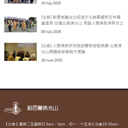
19 July 2026
[北島] 駐奧克蘭台北經濟文化辦事處新任林晨
富處長 巡禮北島佛光山 見證人間佛教深耕本土
09 July 2026
[北島] 人間佛教研究院榮譽教授程恭讓 北島佛
光山開講般若智與方便慧
28 June 2026
紐西蘭佛光山
【北島】星期二至星期日 9am - 3pm；初一、十五消災法會10.30am-