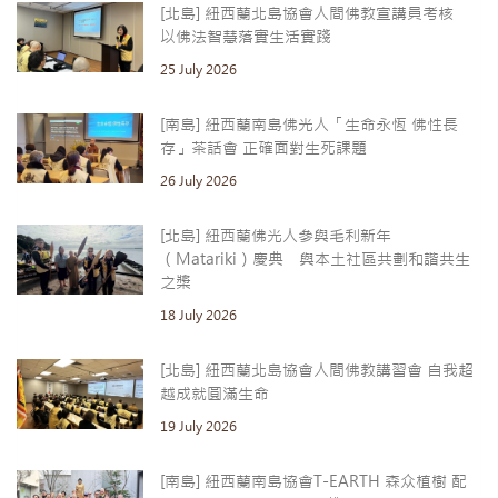
[北島] 紐西蘭北島協會人間佛教宣講員考核
以佛法智慧落實生活實踐
25 July 2026
[南島] 紐西蘭南島佛光人「生命永恆 佛性長
存」茶話會 正確面對生死課題
26 July 2026
[北島] 紐西蘭佛光人參與毛利新年
（Matariki）慶典 與本土社區共劃和諧共生
之槳
18 July 2026
[北島] 紐西蘭北島協會人間佛教講習會 自我超
越成就圓滿生命
19 July 2026
[南島] 紐西蘭南島協會T-EARTH 森众植樹 配