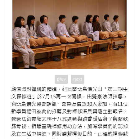
prev
next
應信眾對禪修的精進，紐西蘭北島佛光山「第二期中
文禪修班」於7月15再一次開課，由覺豪法師指導，
有北島佛光協會幹部、會員及信眾30人參加，而11位
新學員經由彼此的推薦及對禪修深具興趣主動報名。
覺豪法師帶領太極十八式運動與跑香暖活身子與鬆軟
筋骨後，指導基礎禪修用功方法，加深學員們的認知
及在生活中精進。同時講解禪修目的、正確的禪修觀