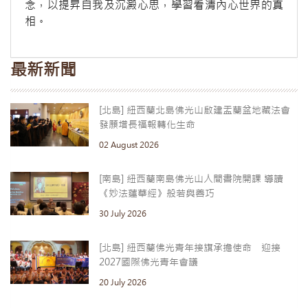
念，以提昇自我及沉澱心思，學習看清內心世界的真
相。
最新新聞
[北島] 紐西蘭北島佛光山啟建盂蘭盆地藏法會
發願增長福報轉化生命
02 August 2026
[南島] 紐西蘭南島佛光山人間書院開課 導讀
《妙法蓮華經》般若與善巧
30 July 2026
[北島] 紐西蘭佛光青年接旗承擔使命 迎接
2027國際佛光青年會議
20 July 2026