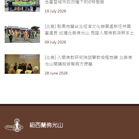
合基督城市政府種下850株樹苗
19 July 2026
[北島] 駐奧克蘭台北經濟文化辦事處新任林晨
富處長 巡禮北島佛光山 見證人間佛教深耕本土
09 July 2026
[北島] 人間佛教研究院榮譽教授程恭讓 北島佛
光山開講般若智與方便慧
28 June 2026
紐西蘭佛光山