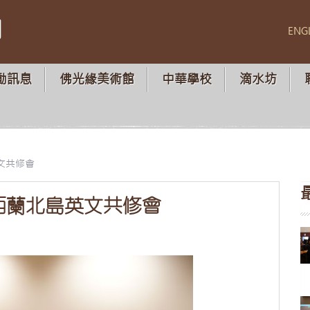
山
ENG
動訊息
佛光緣美術館
中華學校
滴水坊
文共修會
西蘭北島英文共修會