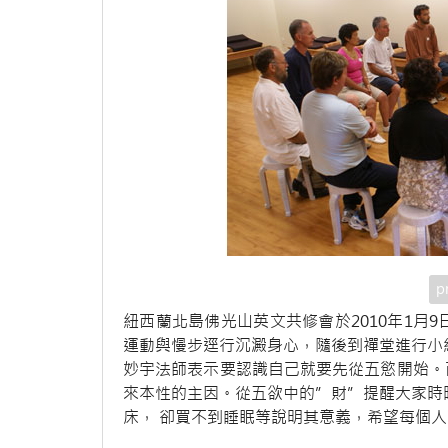
p
紐西蘭北島佛光山英文共修會於2010年1月
運動與慢步逕行沉澱身心，隨後到禪堂進行小
妙宇法師表示要認識自己就要先從五慾開始。
來本性的主因。從五欲中的”財”提醒大家時
床， 卻買不到睡眠等說明其意義，希望每個人