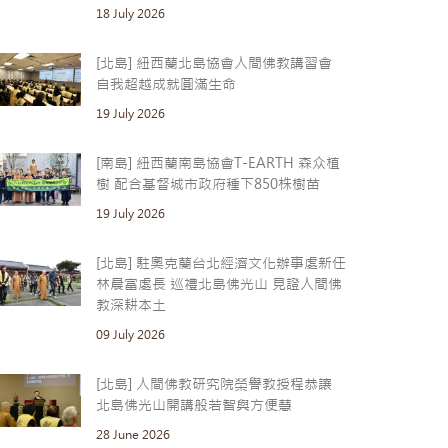
18 July 2026
[北島] 紐西蘭北島協會人間佛教講習會
自我超越成就圓滿生命
19 July 2026
[南島] 紐西蘭南島協會T-EARTH 森众植
樹 配合基督城市政府種下850株樹苗
19 July 2026
[北島] 駐奧克蘭台北經濟文化辦事處新任
林晨富處長 巡禮北島佛光山 見證人間佛
教深耕本土
09 July 2026
[北島] 人間佛教研究院榮譽教授程恭讓
北島佛光山開講般若智與方便慧
28 June 2026