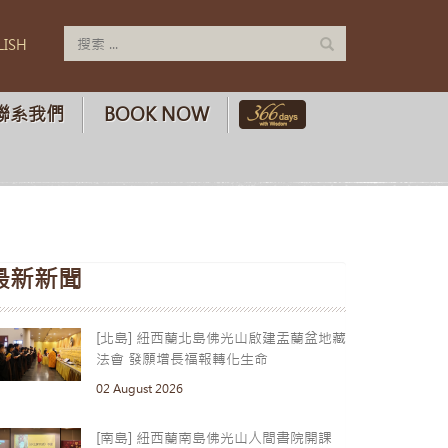
LISH
聯系我們
BOOK NOW
最新新聞
[北島] 紐西蘭北島佛光山啟建盂蘭盆地藏
法會 發願增長福報轉化生命
02 August 2026
[南島] 紐西蘭南島佛光山人間書院開課