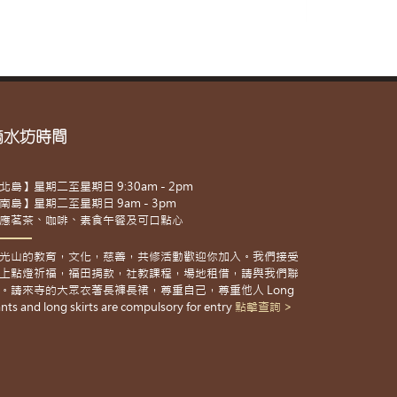
滴水坊時間
北島】星期二至星期日 9:30am - 2pm
南島】星期二至星期日 9am - 3pm
應茗茶、咖啡、素食午餐及可口點心
光山的教育，文化，慈善，共修活動歡迎你加入。我們接受
上點燈祈福，福田捐款，社教課程，場地租借，請與我們聯
。請來寺的大眾衣著長褲長裙，尊重自己，尊重他人 Long
nts and long skirts are compulsory for entry
點擊查詢 >