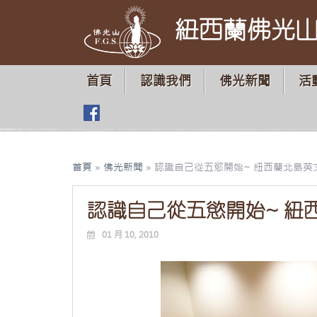
紐西蘭佛光
首頁
認識我們
佛光新聞
活
首頁
»
佛光新聞
»
認識自己從五慾開始~ 紐西蘭北島英
認識自己從五慾開始~ 紐
01 月 10, 2010