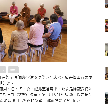
rev
next
9日在妙宇法師的帶領18位學員至成佛大道丹墀進行太極
組討論。
而財、色、名、食、睡此五種需求、欲求是障蔽我們如
時觀照自己慾望的多寡，並引用大師的話:錢可以賣得到
都能觀照自己對財的慾望， 進而開始了解自己。