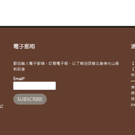
電子郵箱
歡迎輸入電子郵箱，訂閱電子報，以了解紐西蘭北島佛光山最
【
新訊息
【
供
Email*
佛
線
絡
pa
NZ