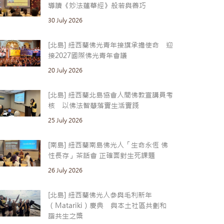
導讀《妙法蓮華經》般若與善巧
30 July 2026
[北島] 紐西蘭佛光青年接旗承擔使命 迎
接2027國際佛光青年會議
20 July 2026
[北島] 紐西蘭北島協會人間佛教宣講員考
核 以佛法智慧落實生活實踐
25 July 2026
[南島] 紐西蘭南島佛光人「生命永恆 佛
性長存」茶話會 正確面對生死課題
26 July 2026
[北島] 紐西蘭佛光人參與毛利新年
（Matariki）慶典 與本土社區共劃和
諧共生之槳