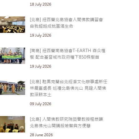
18 July 2026
[北島] 紐西蘭北島協會人間佛教講習會
自我超越成就圓滿生命
19 July 2026
[南島] 紐西蘭南島協會T-EARTH 森众植
樹 配合基督城市政府種下850株樹苗
19 July 2026
[北島] 駐奧克蘭台北經濟文化辦事處新任
林晨富處長 巡禮北島佛光山 見證人間佛
教深耕本土
09 July 2026
[北島] 人間佛教研究院榮譽教授程恭讓
北島佛光山開講般若智與方便慧
28 June 2026