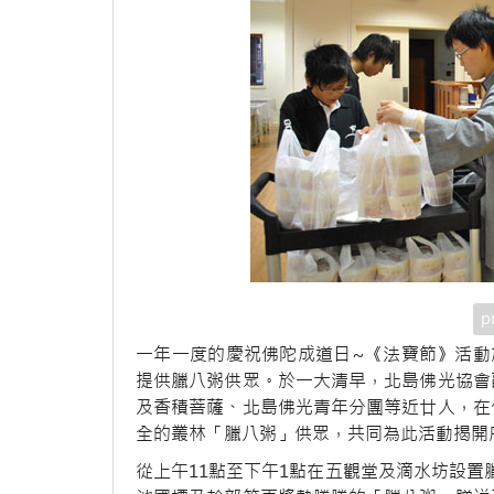
p
一年一度的慶祝佛陀成道日~《法寶節》活動
提供臘八粥供眾。於一大清早，北島佛光協會
及香積菩薩、北島佛光青年分團等近廿人，在
全的叢林「臘八粥」供眾，共同為此活動揭開
從上午11點至下午1點在五觀堂及滴水坊設置臘