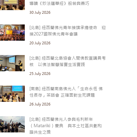
導讀《妙法蓮華經》般若與善巧
30 July 2026
[北島] 紐西蘭佛光青年接旗承擔使命 迎
接2027國際佛光青年會議
20 July 2026
[北島] 紐西蘭北島協會人間佛教宣講員考
核 以佛法智慧落實生活實踐
25 July 2026
[南島] 紐西蘭南島佛光人「生命永恆 佛
性長存」茶話會 正確面對生死課題
26 July 2026
[北島] 紐西蘭佛光人參與毛利新年
（Matariki）慶典 與本土社區共劃和
諧共生之槳