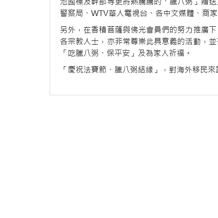
池國標及幹部等更將熱騰騰的「臘八粥」贈送
警察局、WTV華人電視台、各中文媒體、商
另外，在香積菩薩與佛光會員們的努力推廣下
各宗教人士，亦非常尊崇此具意義的活動，並
「吃臘八粥、保平安」及為家人祈福。
「慶祝法寶節、臘八粥結緣」，對海外移民來