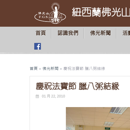
紐西蘭佛光
首頁
認識我們
佛光新聞
活
首頁
»
佛光新聞
»
慶祝法寶節 臘八粥結緣
慶祝法寶節 臘八粥結緣
01 月 22, 2010