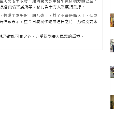
至馬努考市政府、紐西蘭民族事務部黃徐毓芳辦公室、
家及會員信眾居所等，藉此與十方大眾廣結善緣。
，共送出兩千份「臘八粥」，甚至不管紐籍人士、仰或
有信眾表示，在今日慶祝佛陀成道日之時，乃特別前來
說乃難能可貴之外，亦受得到廣大民眾的重視。