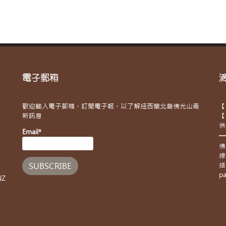
電子郵箱
歡迎輸入電子郵箱，訂閱電子報，以了解紐西蘭北島佛光山最
【
新訊息
【
供
Email*
佛
線
絡
pa
NZ