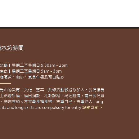
滴水坊時間
北島】星期二至星期日 9:30am - 2pm
南島】星期二至星期日 9am - 3pm
應茗茶、咖啡、素食午餐及可口點心
光山的教育，文化，慈善，共修活動歡迎你加入。我們接受
上點燈祈福，福田捐款，社教課程，場地租借，請與我們聯
。請來寺的大眾衣著長褲長裙，尊重自己，尊重他人 Long
nts and long skirts are compulsory for entry
點擊查詢 >