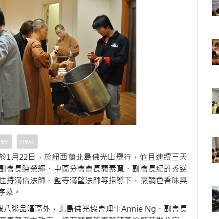
rev
next
於1月22日，於紐西蘭北島佛光山舉行，並且連續三天
副會長陳榮輝、中區分會會長龔素寬、副會長紀許秀逆
住持滿信法師、監寺滿望法師等指導下，烹調色香味具
序幕。
八粥品嚐區外，北島佛光協會理事Annie Ng、副會長