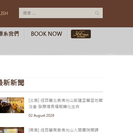
LISH
聯系我們
BOOK NOW
最新新聞
[北島] 紐西蘭北島佛光山啟建盂蘭盆地藏
法會 發願增長福報轉化生命
02 August 2026
[南島] 紐西蘭南島佛光山人間書院開課