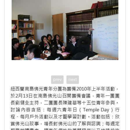
prev
next
紐西蘭南島佛光青年分團為籌備2010年上半年活動，
於2月13日在南島佛光山召開籌備會議，青年一團團
長劉健全主持，二團團長陳建華等十五位青年參與。
討論內容含括：每週六青年日（Temple Day）行
程、每月戶外活動以及才藝學習計劃。活動包括：欣
賞佛光山故事，增長對佛光山的了解與認識；每週定