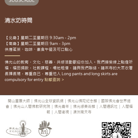
滴水坊時間
【北島】星期二至星期日 9:30am - 2pm
【南島】星期二至星期日 9am - 3pm
供應茗茶、咖啡、素食午餐及可口點心
佛光山的教育，文化，慈善，共修活動歡迎你加入。我們接受線上點燈祈
福，福田捐款，社教課程，場地租借，請與我們聯絡。請來寺的大眾衣著
長褲長裙，尊重自己，尊重他人 Long pants and long skirts are
compulsory for entry
點擊查詢 >
開山星雲大師
|
佛光山全球資訊網
|
佛光山佛陀紀念館
|
國際佛光會世界總
會
|
佛光山人間佛教研究院
|
佛光青年
|
佛光緣美術館
|
人間通訊社
|
人間福
報
|
人間衛視
|
澳洲南天寺