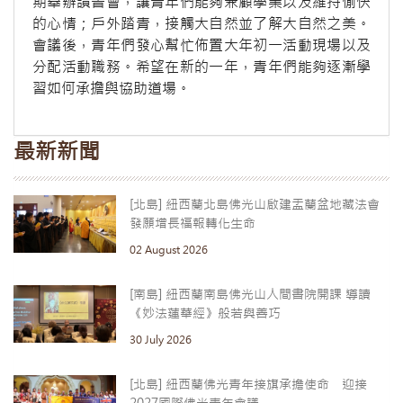
期舉辦讀書會，讓青年們能夠兼顧學業以及維持愉快
的心情；戶外踏青，接觸大自然並了解大自然之美。
會議後，青年們發心幫忙佈置大年初一活動現場以及
分配活動職務。希望在新的一年，青年們能夠逐漸學
習如何承擔與協助道場。
最新新聞
[北島] 紐西蘭北島佛光山啟建盂蘭盆地藏法會
發願增長福報轉化生命
02 August 2026
[南島] 紐西蘭南島佛光山人間書院開課 導讀
《妙法蓮華經》般若與善巧
30 July 2026
[北島] 紐西蘭佛光青年接旗承擔使命 迎接