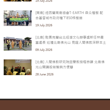
19 July 2026
[南島] 紐西蘭南島協會T-EARTH 森众植樹 配
合基督城市政府種下850株樹苗
19 July 2026
[北島] 駐奧克蘭台北經濟文化辦事處新任林晨
富處長 巡禮北島佛光山 見證人間佛教深耕本土
09 July 2026
[北島] 人間佛教研究院榮譽教授程恭讓 北島佛
光山開講般若智與方便慧
28 June 2026