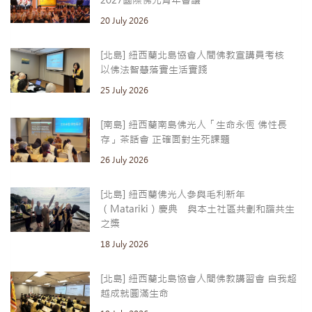
2027國際佛光青年會議
20 July 2026
[北島] 紐西蘭北島協會人間佛教宣講員考核
以佛法智慧落實生活實踐
25 July 2026
[南島] 紐西蘭南島佛光人「生命永恆 佛性長
存」茶話會 正確面對生死課題
26 July 2026
[北島] 紐西蘭佛光人參與毛利新年
（Matariki）慶典 與本土社區共劃和諧共生
之槳
18 July 2026
[北島] 紐西蘭北島協會人間佛教講習會 自我超
越成就圓滿生命