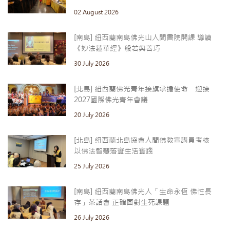
02 August 2026
[南島] 紐西蘭南島佛光山人間書院開課 導讀
《妙法蓮華經》般若與善巧
30 July 2026
[北島] 紐西蘭佛光青年接旗承擔使命 迎接
2027國際佛光青年會議
20 July 2026
[北島] 紐西蘭北島協會人間佛教宣講員考核
以佛法智慧落實生活實踐
25 July 2026
[南島] 紐西蘭南島佛光人「生命永恆 佛性長
存」茶話會 正確面對生死課題
26 July 2026