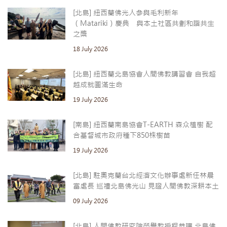
[北島] 紐西蘭佛光人參與毛利新年
（Matariki）慶典 與本土社區共劃和諧共生
之槳
18 July 2026
[北島] 紐西蘭北島協會人間佛教講習會 自我超
越成就圓滿生命
19 July 2026
[南島] 紐西蘭南島協會T-EARTH 森众植樹 配
合基督城市政府種下850株樹苗
19 July 2026
[北島] 駐奧克蘭台北經濟文化辦事處新任林晨
富處長 巡禮北島佛光山 見證人間佛教深耕本土
09 July 2026
[北島] 人間佛教研究院榮譽教授程恭讓 北島佛