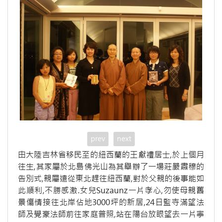
prev
next
由大陸吉林省移民至的紐西蘭的王獻禮居士,於上個月
往生,其家屬於北島佛光山為其舉辦了一場莊嚴肅穆的
告別式,親屬遠從東北趕往紐西蘭,對於父親的後事能如
此順利,不勝感激.女兒Suzaunz一片孝心,勿使母親舊
景傷情接往北岸佔地3000坪的新居,24日監寺滿望法
師及覺豪法師前往家庭普照,站在陽台放眼望去一片寧