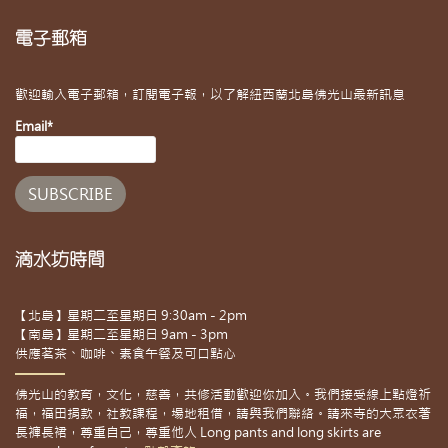
電子郵箱
歡迎輸入電子郵箱，訂閱電子報，以了解紐西蘭北島佛光山最新訊息
Email*
滴水坊時間
【北島】星期二至星期日 9:30am - 2pm
【南島】星期二至星期日 9am - 3pm
供應茗茶、咖啡、素食午餐及可口點心
佛光山的教育，文化，慈善，共修活動歡迎你加入。我們接受線上點燈祈
福，福田捐款，社教課程，場地租借，請與我們聯絡。請來寺的大眾衣著
長褲長裙，尊重自己，尊重他人 Long pants and long skirts are