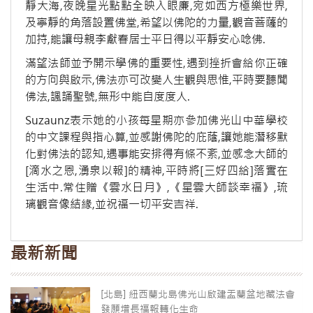
靜大海,夜晚星光點點全映入眼廉,宛如西方極樂世界,
及寧靜的角落設置佛堂,希望以佛陀的力量,觀音菩薩的
加持,能讓母親李獻春居士平日得以平靜安心唸佛.
滿望法師並予開示學佛的重要性,遇到挫折會給你正確
的方向與啟示,佛法亦可改變人生觀與思惟,平時要聽聞
佛法,諷誦聖號,無形中能自度度人.
Suzaunz表示她的小孩每星期亦參加佛光山中華學校
的中文課程與指心算,並感謝佛陀的庇蔭,讓她能潛移默
化對佛法的認知,遇事能安排得有條不紊,並感念大師的
[滴水之恩,湧泉以報]的精神,平時將[三好四給]落實在
生活中.常住贈《雲水日月》,《星雲大師談幸福》,琉
璃觀音像結緣,並祝福一切平安吉祥.
最新新聞
[北島] 紐西蘭北島佛光山啟建盂蘭盆地藏法會
發願增長福報轉化生命