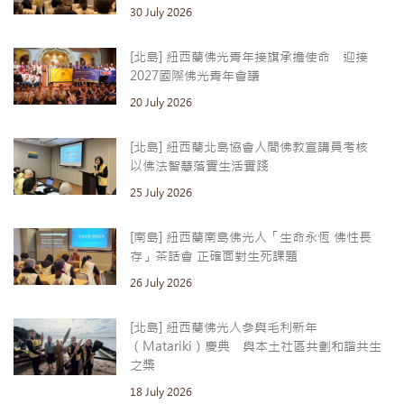
30 July 2026
[北島] 紐西蘭佛光青年接旗承擔使命 迎接
2027國際佛光青年會議
20 July 2026
[北島] 紐西蘭北島協會人間佛教宣講員考核
以佛法智慧落實生活實踐
25 July 2026
[南島] 紐西蘭南島佛光人「生命永恆 佛性長
存」茶話會 正確面對生死課題
26 July 2026
[北島] 紐西蘭佛光人參與毛利新年
（Matariki）慶典 與本土社區共劃和諧共生
之槳
18 July 2026