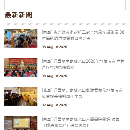
最新新聞
[南島] 佛光緣美術館紐二館本地風光攝影展 38
位攝影師用鏡頭看自然之美
08 August 2026
[南島] 紐西蘭南島佛光山2026年地藏法會 孝道
月修持功德總回向
08 August 2026
[北島] 紐西蘭北島佛光山啟建盂蘭盆地藏法會
發願增長福報轉化生命
02 August 2026
[南島] 紐西蘭南島佛光山人間書院開課 導讀
《妙法蓮華經》般若與善巧