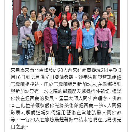
來自馬來西亞吉隆坡的20人前來紐西蘭遊玩2個星期,3
月16日到北島佛光山禮佛參觀。妙宇法師與資訊組鍾
玉雲師姐接待。由於玉雲師姐是新加坡人,在異鄉遇到
與新加坡只有一水之隔的鄰國朋友感覺格外親切, 暢談
佛教在紐西蘭的發展、星雲大師人間佛教理念、佛教
本土化並帶領參觀佛光緣美術館紐西蘭一館<人間攝
影展>,解說道場如何運用藝術在當地弘揚人間佛教
等。一行20人在悠悠晨鐘暮鼓中結束他們在北島佛光
山之旅。