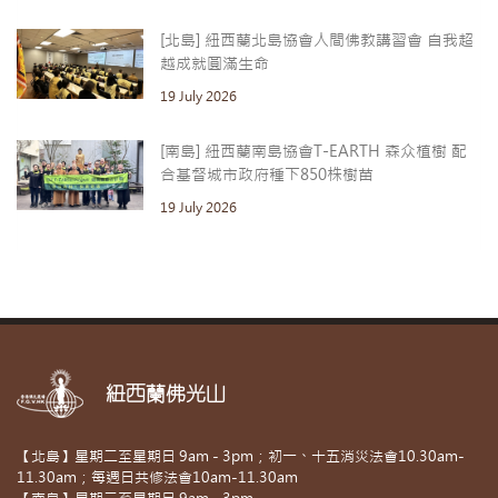
[北島] 紐西蘭北島協會人間佛教講習會 自我超
越成就圓滿生命
19 July 2026
[南島] 紐西蘭南島協會T-EARTH 森众植樹 配
合基督城市政府種下850株樹苗
19 July 2026
紐西蘭佛光山
【北島】星期二至星期日 9am - 3pm；初一、十五消災法會10.30am-
11.30am；每週日共修法會10am-11.30am