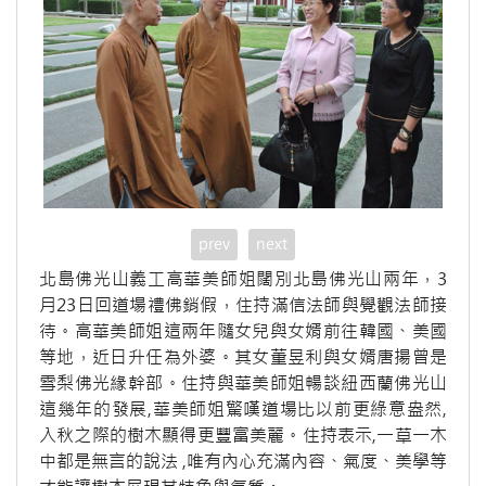
prev
next
北島佛光山義工高華美師姐闊別北島佛光山兩年，3
月23日回道場禮佛銷假，住持滿信法師與覺觀法師接
待。高華美師姐這兩年隨女兒與女婿前往韓國、美國
等地，近日升任為外婆。其女董昱利與女婿唐揚曾是
雪梨佛光緣幹部。住持與華美師姐暢談紐西蘭佛光山
這幾年的發展,華美師姐驚嘆道場比以前更綠意盎然,
入秋之際的樹木顯得更豐富美麗。住持表示,一草一木
中都是無言的說法 ,唯有內心充滿內容、氣度、美學等