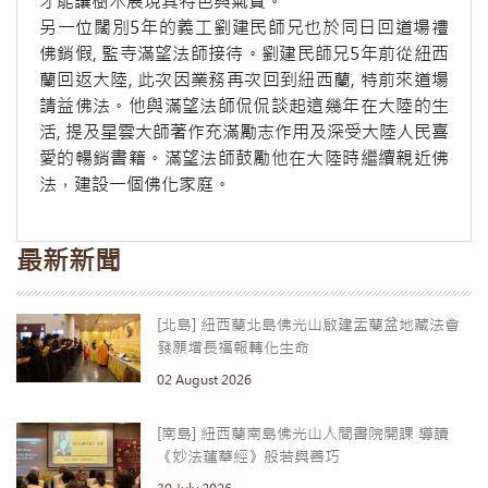
才能讓樹木展現其特色與氣質。
另一位闊別5年的義工劉建民師兄也於同日回道場禮
佛銷假, 監寺滿望法師接待。劉建民師兄5年前從紐西
蘭回返大陸, 此次因業務再次回到紐西蘭, 特前來道場
請益佛法。他與滿望法師侃侃談起這幾年在大陸的生
活, 提及星雲大師著作充滿勵志作用及深受大陸人民喜
愛的暢銷書籍。滿望法師鼓勵他在大陸時繼續親近佛
法，建設一個佛化家庭。
最新新聞
[北島] 紐西蘭北島佛光山啟建盂蘭盆地藏法會
發願增長福報轉化生命
02 August 2026
[南島] 紐西蘭南島佛光山人間書院開課 導讀
《妙法蓮華經》般若與善巧