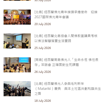
30 July 2026
[北島] 紐西蘭佛光青年接旗承擔使命 迎接
2027國際佛光青年會議
20 July 2026
[北島] 紐西蘭北島協會人間佛教宣講員考核
以佛法智慧落實生活實踐
25 July 2026
[南島] 紐西蘭南島佛光人「生命永恆 佛性長
存」茶話會 正確面對生死課題
26 July 2026
[北島] 紐西蘭佛光人參與毛利新年
（Matariki）慶典 與本土社區共劃和諧共生
之槳
18 July 2026