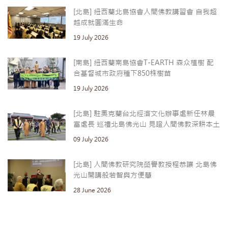
[北島] 紐西蘭北島協會人間佛教講習會 自我超
越成就圓滿生命
19 July 2026
[南島] 紐西蘭南島協會T-EARTH 森众植樹 配
合基督城市政府種下850株樹苗
19 July 2026
[北島] 駐奧克蘭台北經濟文化辦事處新任林晨
富處長 巡禮北島佛光山 見證人間佛教深耕本土
09 July 2026
[北島] 人間佛教研究院榮譽教授程恭讓 北島佛
光山開講般若智與方便慧
28 June 2026