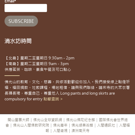
Email*
滴水坊時間
【北島】星期二至星期日 9:30am - 2pm
【南島】星期二至星期日 9am - 3pm
供應茗茶、咖啡、素食午餐及可口點心
佛光山的教育，文化，慈善，共修活動歡迎你加入。我們接受線上點燈祈
福，福田捐款，社教課程，場地租借，請與我們聯絡。請來寺的大眾衣著
長褲長裙，尊重自己，尊重他人 Long pants and long skirts are
compulsory for entry
點擊查詢 >
開山星雲大師
|
佛光山全球資訊網
|
佛光山佛陀紀念館
|
國際佛光會世界總
會
|
佛光山人間佛教研究院
|
佛光青年
|
佛光緣美術館
|
人間通訊社
|
人間福
報
|
人間衛視
|
澳洲南天寺