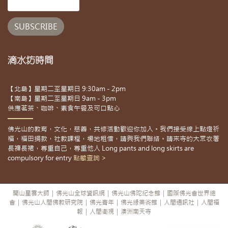
滴水坊時間
【北島】星期二至星期日 9:30am - 2pm
【南島】星期二至星期日 9am - 3pm
供應茗茶、咖啡、素食午餐及可口點心
佛光山的教育，文化，慈善，共修活動歡迎你加入。我們接受線上點燈祈
福，福田捐款，社教課程，場地租借，請與我們聯絡。請來寺的大眾衣著
長褲長裙，尊重自己，尊重他人 Long pants and long skirts are
compulsory for entry
點擊查詢 >
開山星雲大師
|
佛光山全球資訊網
|
佛光山佛陀紀念館
|
國際佛光會世界總
會
|
佛光山人間佛教研究院
|
佛光青年
|
佛光緣美術館
|
人間通訊社
|
人間福
報
|
人間衛視
|
澳洲南天寺