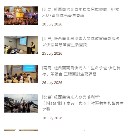
[北島] 紐西蘭佛光青年接旗承擔使命 迎接
2027國際佛光青年會議
20 July 2026
[北島] 紐西蘭北島協會人間佛教宣講員考核
以佛法智慧落實生活實踐
25 July 2026
[南島] 紐西蘭南島佛光人「生命永恆 佛性長
存」茶話會 正確面對生死課題
26 July 2026
[北島] 紐西蘭佛光人參與毛利新年
（Matariki）慶典 與本土社區共劃和諧共生
之槳
18 July 2026