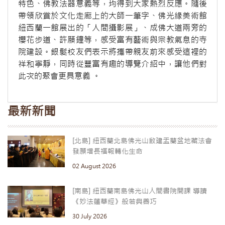
特色、佛教法器意義等，均得到大家熱烈反應。隨後
帶領欣賞於文化走廊上的大師一筆字、佛光緣美術館
紐西蘭一館展出的「人間攝影展」、成佛大道兩旁的
櫻花步道、許願鐘等，感受富有藝術與宗教氣息的寺
院建設。銀髮校友們表示將攜帶親友前來感受這裡的
祥和寧靜，同時從豐富有趣的導覽介紹中，讓他們對
此次的聚會更具意義 。
最新新聞
[北島] 紐西蘭北島佛光山啟建盂蘭盆地藏法會
發願增長福報轉化生命
02 August 2026
[南島] 紐西蘭南島佛光山人間書院開課 導讀
《妙法蓮華經》般若與善巧
30 July 2026