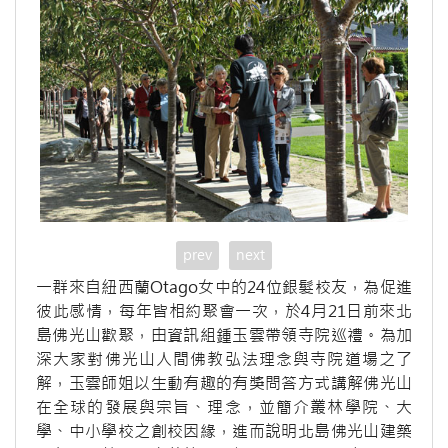
prev
next
一群來自紐西蘭Otago女中的24位銀髮校友，為促進
彼此感情，每年皆相約聚會一次，於4月21日前來北
島佛光山歡聚，由資訊組鍾玉雲帶領寺院巡禮。為加
深大家對佛光山人間佛教弘法理念與寺院道場之了
解，玉雲師姐以生動有趣的有獎問答方式講解佛光山
在全球的發展與宗旨、理念，並簡介叢林學院、大
學、中小學校之創校因緣，進而說明北島佛光山建築