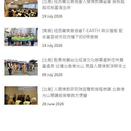
[北島] 紐西蘭北島協會人間佛教講習會 自我超
越成就圓滿生命
19 July 2026
[南島] 紐西蘭南島協會T-EARTH 森众植樹 配
合基督城市政府種下850株樹苗
19 July 2026
[北島] 駐奧克蘭台北經濟文化辦事處新任林晨
富處長 巡禮北島佛光山 見證人間佛教深耕本土
09 July 2026
[北島] 人間佛教研究院榮譽教授程恭讓 北島佛
光山開講般若智與方便慧
28 June 2026