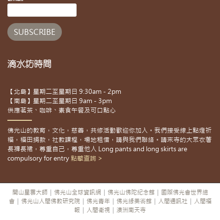
滴水坊時間
【北島】星期二至星期日 9:30am - 2pm
【南島】星期二至星期日 9am - 3pm
供應茗茶、咖啡、素食午餐及可口點心
佛光山的教育，文化，慈善，共修活動歡迎你加入。我們接受線上點燈祈
福，福田捐款，社教課程，場地租借，請與我們聯絡。請來寺的大眾衣著
長褲長裙，尊重自己，尊重他人 Long pants and long skirts are
compulsory for entry
點擊查詢 >
開山星雲大師
|
佛光山全球資訊網
|
佛光山佛陀紀念館
|
國際佛光會世界總
會
|
佛光山人間佛教研究院
|
佛光青年
|
佛光緣美術館
|
人間通訊社
|
人間福
報
|
人間衛視
|
澳洲南天寺