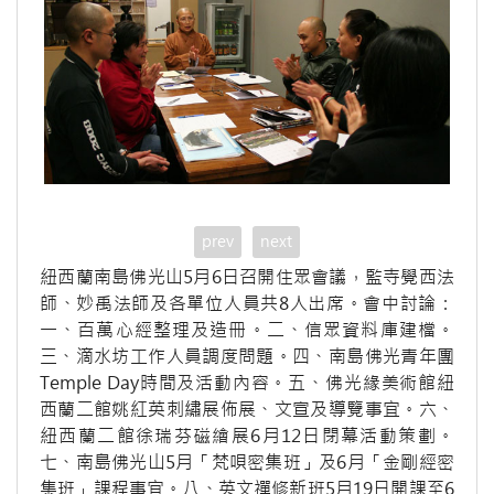
prev
next
紐西蘭南島佛光山5月6日召開住眾會議，監寺覺西法
師、妙禹法師及各單位人員共8人出席。會中討論：
一、百萬心經整理及造冊。二、信眾資料庫建檔。
三、滴水坊工作人員調度問題。四、南島佛光青年團
Temple Day時間及活動內容。五、佛光緣美術館紐
西蘭二館姚紅英刺繡展佈展、文宣及導覽事宜。六、
紐西蘭二館徐瑞芬磁繪展6月12日閉幕活動策劃。
七、南島佛光山5月「梵唄密集班」及6月「金剛經密
集班」課程事宜。八、英文禪修新班5月19日開課至6