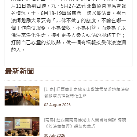
月11日為期四週。九、5月27-29南北島協會聯席會報
名情況。十、6月18-19舉辦慈悲三昧水懺法會。覺西
法師勉勵大眾要有「非佛不做」的態度，不論在哪一
個工作崗位服務，不為營收、不為利益，而是為了以
佛法來淨化生命，接引更多人參與弘法的服務工作；
打開自己心靈的接收器，做一個有福報接受佛法滋潤
的人。
最新新聞
[北島] 紐西蘭北島佛光山啟建盂蘭盆地藏法會
發願增長福報轉化生命
02 August 2026
[南島] 紐西蘭南島佛光山人間書院開課 導讀
《妙法蓮華經》般若與善巧
30 July 2026