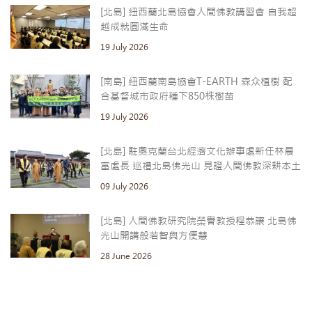
[北島] 紐西蘭北島協會人間佛教講習會 自我超
越成就圓滿生命
19 July 2026
[南島] 紐西蘭南島協會T-EARTH 森众植樹 配
合基督城市政府種下850株樹苗
19 July 2026
[北島] 駐奧克蘭台北經濟文化辦事處新任林晨
富處長 巡禮北島佛光山 見證人間佛教深耕本土
09 July 2026
[北島] 人間佛教研究院榮譽教授程恭讓 北島佛
光山開講般若智與方便慧
28 June 2026