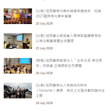
[北島] 紐西蘭佛光青年接旗承擔使命 迎接
2027國際佛光青年會議
20 July 2026
[北島] 紐西蘭北島協會人間佛教宣講員考核
以佛法智慧落實生活實踐
25 July 2026
[南島] 紐西蘭南島佛光人「生命永恆 佛性長
存」茶話會 正確面對生死課題
26 July 2026
[北島] 紐西蘭佛光人參與毛利新年
（Matariki）慶典 與本土社區共劃和諧共生
之槳
18 July 2026