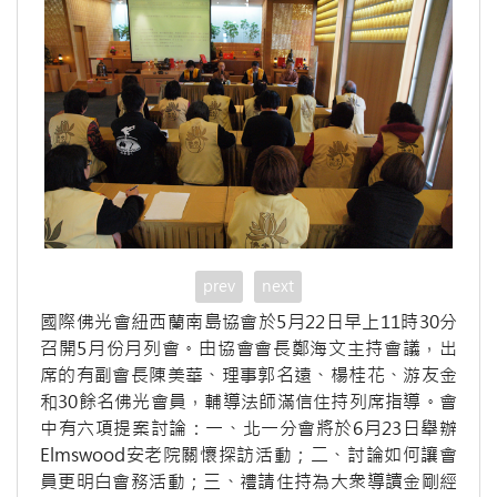
prev
next
國際佛光會紐西蘭南島協會於5月22日早上11時30分
召開5月份月列會。由協會會長鄭海文主持會議，出
席的有副會長陳美華、理事郭名遠、楊桂花、游友金
和30餘名佛光會員，輔導法師滿信住持列席指導。會
中有六項提案討論：一、北一分會將於6月23日舉辦
Elmswood安老院關懷探訪活動；二、討論如何讓會
員更明白會務活動；三、禮請住持為大衆導讀金剛經