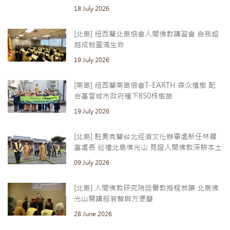
18 July 2026
[北島] 紐西蘭北島協會人間佛教講習會 自我超
越成就圓滿生命
19 July 2026
[南島] 紐西蘭南島協會T-EARTH 森众植樹 配
合基督城市政府種下850株樹苗
19 July 2026
[北島] 駐奧克蘭台北經濟文化辦事處新任林晨
富處長 巡禮北島佛光山 見證人間佛教深耕本土
09 July 2026
[北島] 人間佛教研究院榮譽教授程恭讓 北島佛
光山開講般若智與方便慧
28 June 2026