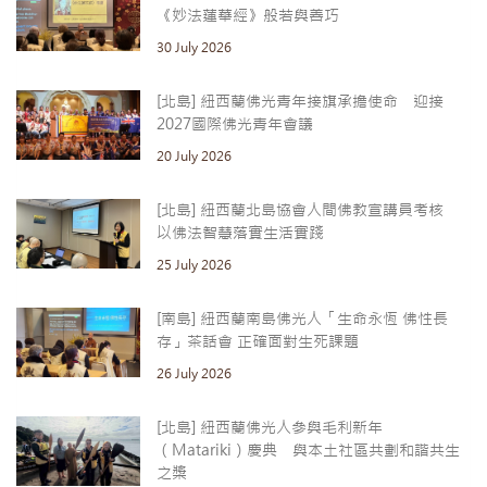
《妙法蓮華經》般若與善巧
30 July 2026
[北島] 紐西蘭佛光青年接旗承擔使命 迎接
2027國際佛光青年會議
20 July 2026
[北島] 紐西蘭北島協會人間佛教宣講員考核
以佛法智慧落實生活實踐
25 July 2026
[南島] 紐西蘭南島佛光人「生命永恆 佛性長
存」茶話會 正確面對生死課題
26 July 2026
[北島] 紐西蘭佛光人參與毛利新年
（Matariki）慶典 與本土社區共劃和諧共生
之槳