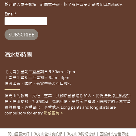
歡迎輸入電子郵箱，訂閱電子報，以了解紐西蘭北島佛光山最新訊息
Email*
滴水坊時間
【北島】星期二至星期日 9:30am - 2pm
【南島】星期二至星期日 9am - 3pm
供應茗茶、咖啡、素食午餐及可口點心
佛光山的教育，文化，慈善，共修活動歡迎你加入。我們接受線上點燈祈
福，福田捐款，社教課程，場地租借，請與我們聯絡。請來寺的大眾衣著
長褲長裙，尊重自己，尊重他人 Long pants and long skirts are
compulsory for entry
點擊查詢 >
開山星雲大師
|
佛光山全球資訊網
|
佛光山佛陀紀念館
|
國際佛光會世界總