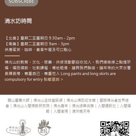
滴水坊時間
【北島】星期二至星期日 9:30am - 2pm
【南島】星期二至星期日 9am - 3pm
供應茗茶、咖啡、素食午餐及可口點心
佛光山的教育，文化，慈善，共修活動歡迎你加入。我們接受線上點燈祈
福，福田捐款，社教課程，場地租借，請與我們聯絡。請來寺的大眾衣著
長褲長裙，尊重自己，尊重他人 Long pants and long skirts are
compulsory for entry
點擊查詢 >
開山星雲大師
|
佛光山全球資訊網
|
佛光山佛陀紀念館
|
國際佛光會世界總
會
|
佛光山人間佛教研究院
|
佛光青年
|
佛光緣美術館
|
人間通訊社
|
人間福
報
|
人間衛視
|
澳洲南天寺