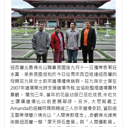
紐西蘭北島佛光山職事張國強九月十一日攜帶表哥莊
永富、弟弟張國恒和於今日從馬來西亞抵達紐西蘭的
母親莊九妹女士前來道場禮佛銷假。莊九妹女士曾在
2007年道場開光時支援道場寺務,並協助整理道場叢林
景觀。 闊別三年, 當年的花草幼苗已茁壯成長,令壯女
士讚嘆道場比以前更顯翠綠。另外, 大悲殿義工
Amanda的紐籍阿姨與親戚三人亦來道場參訪, 資訊組
玉雲帶領簡介佛光山「人間佛教理念」,參觀佛光緣美
術館紐西蘭一館「廖天照石壺展」與「人間攝影展」