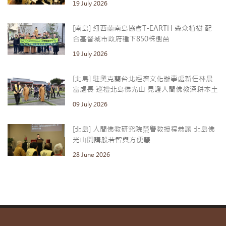
19 July 2026
[南島] 紐西蘭南島協會T-EARTH 森众植樹 配
合基督城市政府種下850株樹苗
19 July 2026
[北島] 駐奧克蘭台北經濟文化辦事處新任林晨
富處長 巡禮北島佛光山 見證人間佛教深耕本土
09 July 2026
[北島] 人間佛教研究院榮譽教授程恭讓 北島佛
光山開講般若智與方便慧
28 June 2026