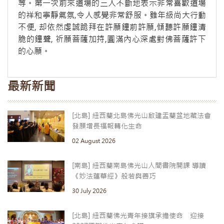
等。第一次前來道場的三人不斷地表示非常喜歡道場
的祥和寧靜氣氛,令人感覺非常舒服。雖年級尚大行動
不便, 却依然虔誠跪拜在許願鐘前許願,傾聽許願鐘清
脆的鐘聲, 祈願菩薩加持,圓滿內心深處對佛菩薩許下
的心願。
最新新聞
[北島] 紐西蘭北島佛光山啟建盂蘭盆地藏法會
發願增長福報轉化生命
02 August 2026
[南島] 紐西蘭南島佛光山人間書院開課 導讀
《妙法蓮華經》般若與善巧
30 July 2026
[北島] 紐西蘭佛光青年接旗承擔使命 迎接