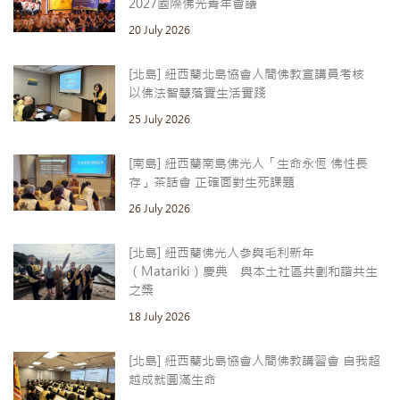
2027國際佛光青年會議
20 July 2026
[北島] 紐西蘭北島協會人間佛教宣講員考核
以佛法智慧落實生活實踐
25 July 2026
[南島] 紐西蘭南島佛光人「生命永恆 佛性長
存」茶話會 正確面對生死課題
26 July 2026
[北島] 紐西蘭佛光人參與毛利新年
（Matariki）慶典 與本土社區共劃和諧共生
之槳
18 July 2026
[北島] 紐西蘭北島協會人間佛教講習會 自我超
越成就圓滿生命