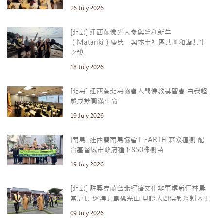
26 July 2026
[北島] 紐西蘭佛光人參與毛利新年
（Matariki）慶典 與本土社區共劃和諧共生
之槳
18 July 2026
[北島] 紐西蘭北島協會人間佛教講習會 自我超
越成就圓滿生命
19 July 2026
[南島] 紐西蘭南島協會T-EARTH 森众植樹 配
合基督城市政府種下850株樹苗
19 July 2026
[北島] 駐奧克蘭台北經濟文化辦事處新任林晨
富處長 巡禮北島佛光山 見證人間佛教深耕本土
09 July 2026