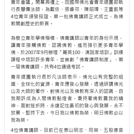
青年會議」開幕典禮上，由國際佛光會青年總團部執
行長慧傳法師，為戴依、張睿邗、陳昭瑋、王重凱等
4位青年頒發授證，第一批佛青講師正式成立，為佛
教開創歷史的新頁。
為樹立青年學佛楷模，佛青講師以青年的身份示現，
讓青年接觸佛教、認識佛教，進而接引更多青年學
佛，於2007年9月辦理「菁英100．演說家培訓」訓練
課程中培訓許多青年，並首創「佛青講師制度」，第
一屆佛青講師，共有4位通過考試。
青年總團執行長妙凡法師表示，佛光山有完整的組
織、全球化的資源，青年應發心發願，透過研讀佛光
山及大師的著作，對佛光山及佛教有深入的認識，自
我期許成為人間佛教點燈者，秉持著佛教靠我的精
神，面對挫折時，永遠記住最初的發心與發願，永不
放棄，堅持下去，今日我以佛教為榮，明日佛教必以
我為榮。
4位佛青講師，目前已在泰山明志、同榮、五股德音