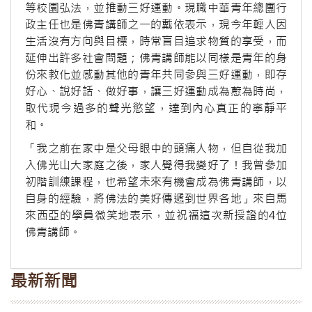
等校園弘法，並推動三好運動。現職中華青年總團行
政主任也是佛青講師之一的戴依表示，現今年輕人因
生活沒有方向與目標，時常盲目追求物質的享受，而
延伸出許多社會問題；佛青講師能以同樣是青年的身
份來教化並感動其他的青年共同參與三好運動，即存
好心、說好話、做好事，讓三好運動成為藯為時尚，
取代現今過多的聲光慾望，達到內心真正的寧靜平
和。
「我之前在家中是父母眼中的頭痛人物，但自從我加
入佛光山大家庭之後，家人覺得我變好了！我曾參加
初階訓練課程，也希望未來有機會成為佛青講師，以
自身的經驗，將佛法的美好傳遞到世界各地」來自馬
來西亞的學員微笑地表示，並祝福這次新授證的4位
佛青講師。
最新新聞