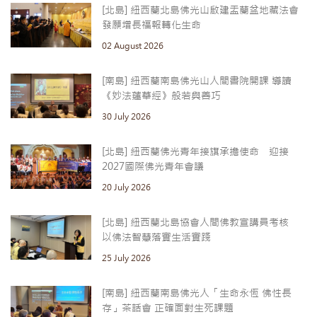
[北島] 紐西蘭北島佛光山啟建盂蘭盆地藏法會
發願增長福報轉化生命
02 August 2026
[南島] 紐西蘭南島佛光山人間書院開課 導讀
《妙法蓮華經》般若與善巧
30 July 2026
[北島] 紐西蘭佛光青年接旗承擔使命 迎接
2027國際佛光青年會議
20 July 2026
[北島] 紐西蘭北島協會人間佛教宣講員考核
以佛法智慧落實生活實踐
25 July 2026
[南島] 紐西蘭南島佛光人「生命永恆 佛性長
存」茶話會 正確面對生死課題